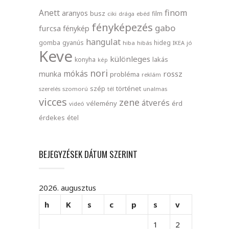
finom
Anett
aranyos
busz
film
ciki
drága
ebéd
fényképezés
gabo
furcsa
fénykép
hangulat
gomba
gyanús
hideg
hiba
hibás
IKEA
jó
Keve
különleges
lakás
konyha
kép
nori
mókás
rossz
munka
probléma
reklám
szép
történet
szerelés
szomorú
tél
unalmas
vicces
zene
átverés
vélemény
érd
videó
érdekes
étel
BEJEGYZÉSEK DÁTUM SZERINT
2026. augusztus
h
K
s
c
p
s
v
1
2