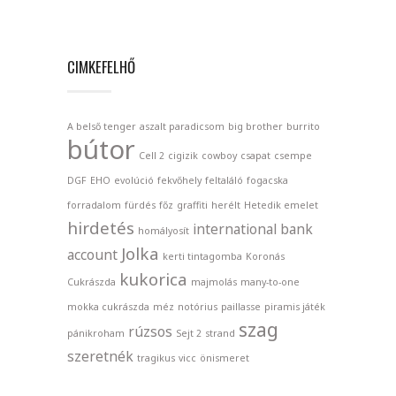
CIMKEFELHŐ
A belső tenger
aszalt paradicsom
big brother
burrito
bútor
Cell 2
cigizik
cowboy
csapat
csempe
DGF
EHO
evolúció
fekvőhely
feltaláló
fogacska
forradalom
fürdés
főz
graffiti
herélt
Hetedik emelet
hirdetés
international bank
homályosít
Jolka
account
kerti tintagomba
Koronás
kukorica
Cukrászda
majmolás
many-to-one
mokka cukrászda
méz
notórius
paillasse
piramis játék
szag
rúzsos
pánikroham
Sejt 2
strand
szeretnék
tragikus
vicc
önismeret