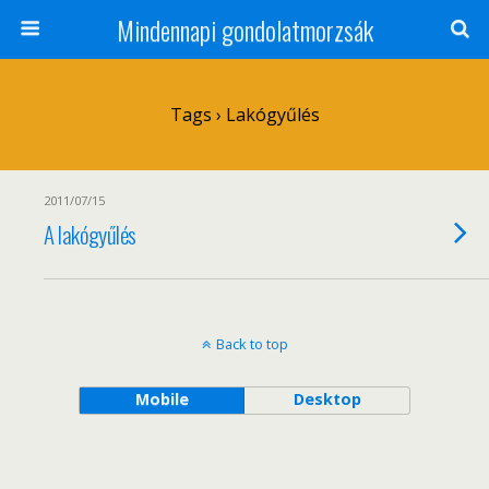
Mindennapi gondolatmorzsák
Tags › Lakógyűlés
2011/07/15
A lakógyűlés
Back to top
Mobile
Desktop