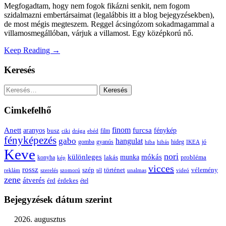
Megfogadtam, hogy nem fogok fikázni senkit, nem fogom
szidalmazni embertársaimat (legalábbis itt a blog bejegyzésekben),
de most mégis megteszem. Reggel ácsingózom sokadmagammal a
villamosmegállóban, várjuk a villamost. Egy középkorú nő.
Keep Reading →
Keresés
Keresés:
Cimkefelhő
Anett
finom
furcsa
fénykép
aranyos
busz
film
ciki
drága
ebéd
fényképezés
gabo
hangulat
gomba
gyanús
hiba
hibás
hideg
IKEA
jó
Keve
nori
különleges
mókás
munka
probléma
lakás
konyha
kép
vicces
rossz
szép
vélemény
történet
reklám
szerelés
szomorú
tél
unalmas
videó
zene
átverés
érd
érdekes
étel
Bejegyzések dátum szerint
2026. augusztus