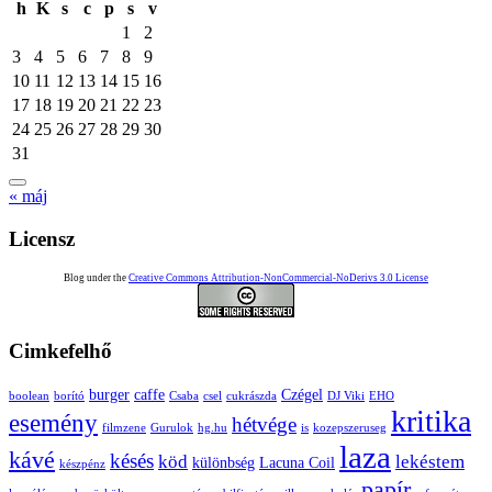
h
K
s
c
p
s
v
1
2
3
4
5
6
7
8
9
10
11
12
13
14
15
16
17
18
19
20
21
22
23
24
25
26
27
28
29
30
31
« máj
Licensz
Blog under the
Creative Commons Attribution-NonCommercial-NoDerivs 3.0 License
Cimkefelhő
burger
caffe
Czégel
boolean
borító
Csaba
csel
cukrászda
DJ Viki
EHO
kritika
esemény
hétvége
filmzene
Gurulok
hg.hu
is
kozepszeruseg
laza
kávé
késés
köd
lekéstem
különbség
Lacuna Coil
készpénz
papír