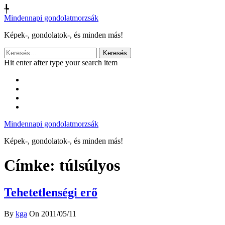
╄
Mindennapi gondolatmorzsák
Képek-, gondolatok-, és minden más!
Keresés:
Hit enter after type your search item
Mindennapi gondolatmorzsák
Képek-, gondolatok-, és minden más!
Címke:
túlsúlyos
Tehetetlenségi erő
By
kga
On 2011/05/11