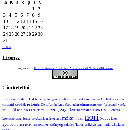
h
K
s
c
p
s
v
1
2
3
4
5
6
7
8
9
10
11
12
13
14
15
16
17
18
19
20
21
22
23
24
25
26
27
28
29
30
31
« máj
Licensz
Blog under the
Creative Commons Attribution-NonCommercial-NoDerivs 3.0 License
Cimkefelhő
borzalmas
alpha
Amorphis
arrival
barátság
bolygónk ruhatára
büszke
Callicebus cupreus
elmaradás
csodák palotája
citromfű
Do it for the kids
ebéd utáni
eset
figyelmetlwnség
halál
igénytelen
idézet
fúj
horkoló
i-usb-storer
indorphine
jelszó
kinek
kontras
nori
móka
lusta
műzli
Novus Dae
kozepszeruseg
megbánás
mártogatós
talkfusion
nyomott
szőnyeg
plaza
relax
réz
solution
sületlen
Tailor
vudu
vállakozó
zalán