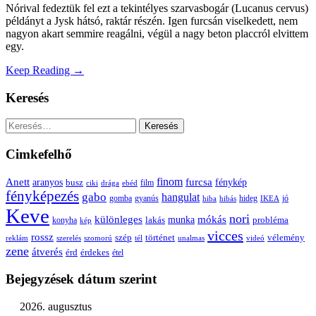
Nórival fedeztük fel ezt a tekintélyes szarvasbogár (Lucanus cervus)
példányt a Jysk hátsó, raktár részén. Igen furcsán viselkedett, nem
nagyon akart semmire reagálni, végül a nagy beton placcról elvittem
egy.
Keep Reading →
Keresés
Keresés:
Cimkefelhő
Anett
finom
furcsa
fénykép
aranyos
busz
film
ciki
drága
ebéd
fényképezés
gabo
hangulat
gomba
gyanús
hiba
hibás
hideg
IKEA
jó
Keve
nori
különleges
mókás
munka
probléma
lakás
konyha
kép
vicces
rossz
szép
vélemény
történet
reklám
szerelés
szomorú
tél
unalmas
videó
zene
átverés
érd
érdekes
étel
Bejegyzések dátum szerint
2026. augusztus