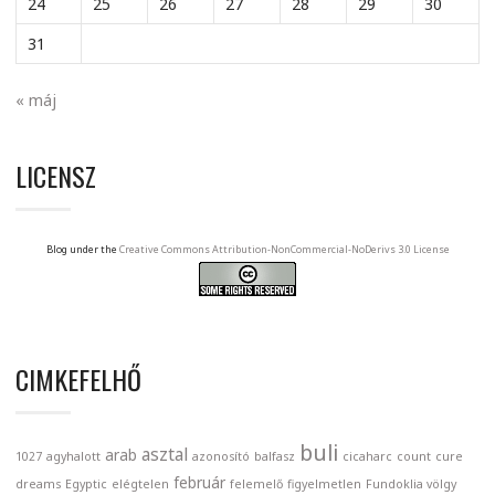
24
25
26
27
28
29
30
31
« máj
LICENSZ
Blog under the
Creative Commons Attribution-NonCommercial-NoDerivs 3.0 License
CIMKEFELHŐ
buli
asztal
arab
1027
agyhalott
azonosító
balfasz
cicaharc
count
cure
február
dreams
Egyptic
elégtelen
felemelő
figyelmetlen
Fundoklia völgy