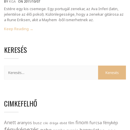
BY
KGA
ON 2011/10/07
Estére egy kis csemege. Egy portugál zenekar, az Ava Inferi (latin,
jelentése az élő pokol). Különlegessége, hogy a zenekar gitárosa az
a Rune Eriksen, akit a Mayhem -ből ismerhetnek az.
Keep Reading →
KERESÉS
CIMKEFELHŐ
finom
Anett
furcsa
fénykép
aranyos
busz
film
ciki
drága
ebéd
fényképezés
gabo
hangulat