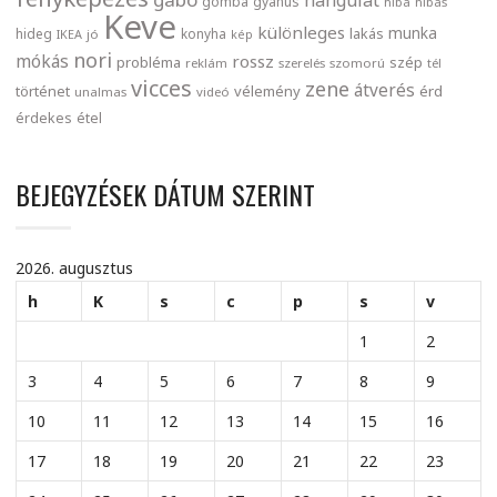
gomba
gyanús
hiba
hibás
Keve
különleges
munka
lakás
hideg
konyha
IKEA
jó
kép
nori
mókás
rossz
probléma
szép
reklám
szerelés
szomorú
tél
vicces
zene
átverés
történet
vélemény
érd
unalmas
videó
érdekes
étel
BEJEGYZÉSEK DÁTUM SZERINT
2026. augusztus
h
K
s
c
p
s
v
1
2
3
4
5
6
7
8
9
10
11
12
13
14
15
16
17
18
19
20
21
22
23