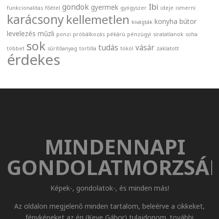
Ibi
gondok
gyermek
funkcionalitas
főétel
gyógyszer
ideje
ismerni
karácsony
kellemetlen
konyha bútor
kivágták
levelezés
műzli
ponzi
próbálkozás
pékárú
pénzügyi
siratatlanok
soha
sok
tudás
vásár
többet
sűrítőanyag
tortilla
tököl
zaklatott
érdekes
MINDENNAPI
GONDOLATMORZSÁ
Képek-, gondolatok-, és minden más!
Az oldalon megjelenő minden tartalom, beleérve a cikkeket,
fényképeket az én (Keve Gábor) tulajdonom. további