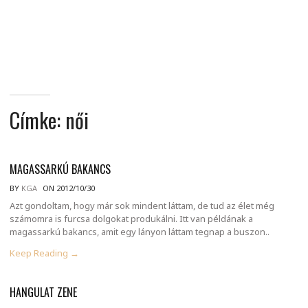
MINDENNAPI
GONDOLATMORZSÁK
Címke:
női
MAGASSARKÚ BAKANCS
BY
KGA
ON 2012/10/30
Azt gondoltam, hogy már sok mindent láttam, de tud az élet még
számomra is furcsa dolgokat produkálni. Itt van példának a
magassarkú bakancs, amit egy lányon láttam tegnap a buszon..
Keep Reading →
HANGULAT ZENE