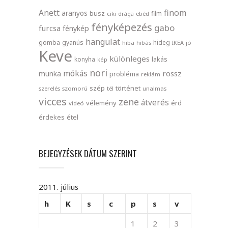
finom
Anett
aranyos
busz
film
ciki
drága
ebéd
fényképezés
gabo
furcsa
fénykép
hangulat
gomba
gyanús
hideg
hiba
hibás
IKEA
jó
Keve
különleges
lakás
konyha
kép
nori
mókás
rossz
munka
probléma
reklám
szép
történet
szerelés
szomorú
tél
unalmas
vicces
zene
átverés
vélemény
érd
videó
érdekes
étel
BEJEGYZÉSEK DÁTUM SZERINT
2011. július
h
K
s
c
p
s
v
1
2
3