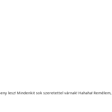
MINDENNAPI GONDOLATMORZSÁK
Képek-, gondolatok-, és minden más!
y lesz! Mindenkit sok szeretettel várnak! Hahaha! Remélem,