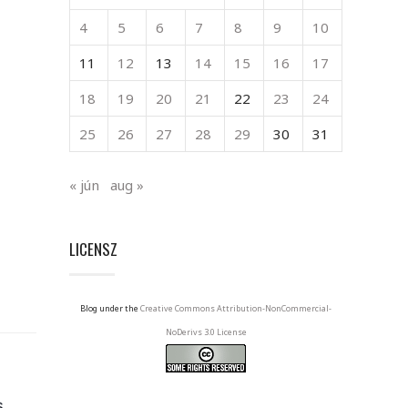
4
5
6
7
8
9
10
11
12
13
14
15
16
17
18
19
20
21
22
23
24
25
26
27
28
29
30
31
« jún
aug »
LICENSZ
Blog under the
Creative Commons Attribution-NonCommercial-
NoDerivs 3.0 License