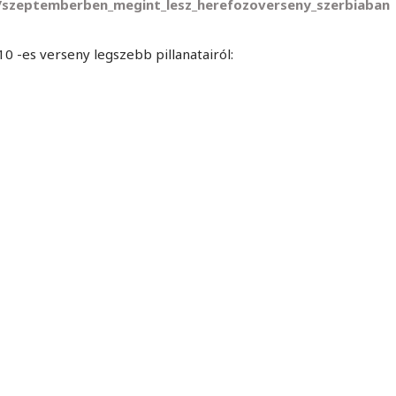
5/szeptemberben_megint_lesz_herefozoverseny_szerbiaban
10 -es verseny legszebb pillanatairól: