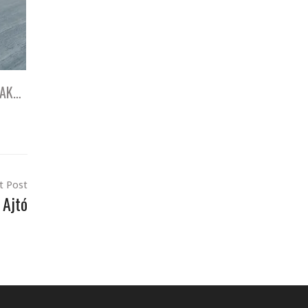
SAK…
t Post
Ajtó