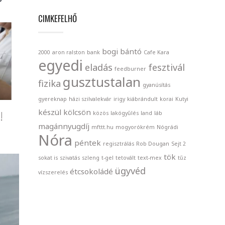
CIMKEFELHŐ
bogi
bántó
2000
aron ralston
bank
Cafe Kara
egyedi
eladás
fesztivál
feedburner
gusztustalan
fizika
gyanúsítás
gyereknap
házi szilvalekvár
irigy
kiábrándult
korai
Kutyi
készül
kölcsön
!
közös
lakógyűlés
land
láb
magánnyugdíj
mfttt.hu
mogyorókrém
Nógrádi
Nóra
péntek
regisztrálás
Rob Dougan
Sejt 2
tök
sokat is
szivatás
szleng
t-gel
tetovált
text-mex
tűz
ügyvéd
étcsokoládé
vízszerelés