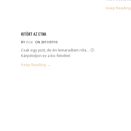
Keep Readin
KITÖRT AZ ETNA
BY
KGA
ON 2011/07/10
Csak egy picit, de én lemaradtam róla… 🙁
Kárpótoljon ez a kis felvétel:
Keep Reading →