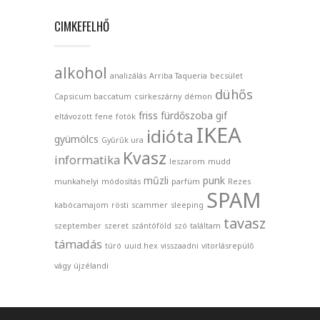
CIMKEFELHŐ
alkohol
analizálás
Arriba Taqueria
becsület
dühős
Capsicum baccatum
csirkeszárny
démon
friss
fürdőszoba
gif
eltávozott
fene
fotók
IKEA
idióta
gyümölcs
Gyűrűk ura
Kvasz
informatika
leszarom
mudd
műzli
punk
munkahelyi
módosítás
parfüm
Rezes
SPAM
kabócamajom
rösti
scammer
sleeping
tavasz
szeptember
szeret
szántóföld
szó
találtam
támadás
túró
uuid.hex
visszaadni
vitorlásrepülő
vágy
újzélandi