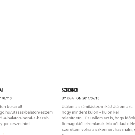
MINDENNAPI GONDOLATMORZSÁK
Képek-, gondolatok-, és minden más!
AI
SZKENNER
1/07/10
BY
KGA
ON 2011/07/10
ton borairól!
Utálom a számítástechnikát! Utálom azt,
igo.hu/utazas/balaton/eszemi
hogy mindent külön – külön kell
-a-balaton-borai-a-bazalt-
telepítgetni. És utálom azt is, hogy időn
ey-pinceszet.html
önmaguktól elromlanak. Ma például déle
szerettem volna a szkennert használni,
g →
a.