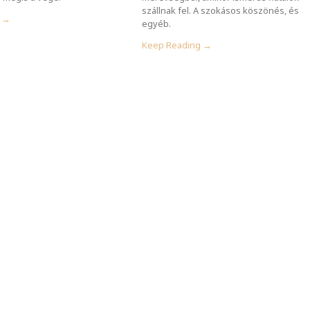
szállnak fel. A szokásos köszönés, és
g →
egyéb.
Keep Reading →