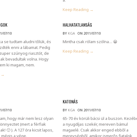
Keep Reading →
OGOK
HALHATATLANSÁG
1/07/10
BY
KGA
ON 2011/07/10
a se tudtam aludni tőlük, és
Mintha csak rólam szólna… 😀
zdték enni a lábamat. Pedig
Keep Reading →
zuper szúnyog riasztót, de
csak bevadultak volna. Hogy
zem ki magam, nem.
g →
KATONÁS
1/07/10
BY
KGA
ON 2011/07/10
tam, hogy már nem lesz olyan
65-70 év körüli bácsi ül a buszon. Kezé
önnyeztet (mert a férfiak
a nyugdíjas szekér, mereven bámul
! 🙂 ). A 127 óra kicsit lapos,
magaelé. Csak akkor enged ebből a
de mégis a vége.
merevségből, amikor ismerős fiatalok