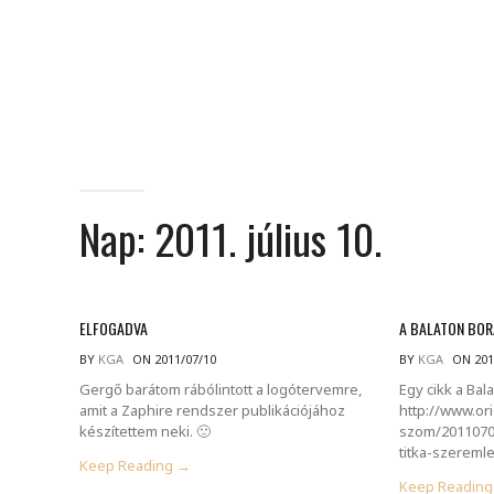
Nap:
2011. július 10.
ELFOGADVA
A BALATON BOR
BY
KGA
ON 2011/07/10
BY
KGA
ON 201
Gergő barátom rábólintott a logótervemre,
Egy cikk a Bala
amit a Zaphire rendszer publikációjához
http://www.or
készítettem neki. 🙂
szom/20110705
titka-szereml
Keep Reading →
Keep Readin