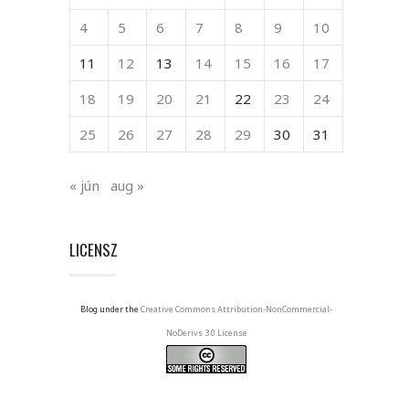
4
5
6
7
8
9
10
11
12
13
14
15
16
17
18
19
20
21
22
23
24
25
26
27
28
29
30
31
« jún
aug »
LICENSZ
Blog under the
Creative Commons Attribution-NonCommercial-
NoDerivs 3.0 License