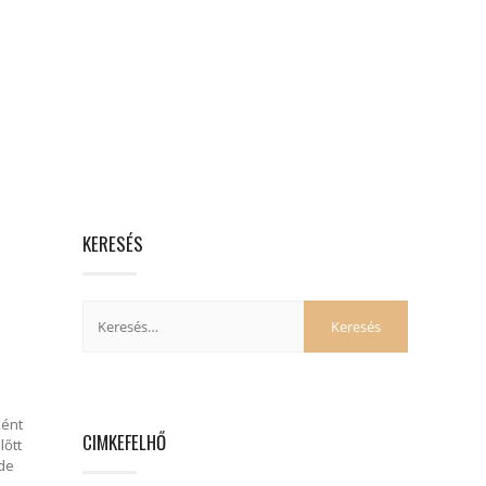
KERESÉS
ként
CIMKEFELHŐ
lőtt
 de