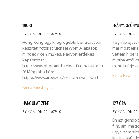
100×9
FRÁNYA SZÚNY
BY
KGA
ON 2011/07/10
BY
KGA
ON 201
Hong Kong egyik legrégebbi bérlakásában
Tegnap éjszak
készített fotókat Michael Wolf. A lakások
már most elke
mindegyike 9 m2 -es. Nagyon érdekes
vettem hipers
képsorozat.
mintha ettől 
http://www.photomichaelwolf.com/100_x_10
trendin fejez
0/ Még több kép:
Keep Readin
https://www.artsy.net/artist/michael-wolf
Keep Reading →
HANGULAT ZENE
127 ÓRA
BY
KGA
ON 2011/07/10
BY
KGA
ON 201
Én azt gondol
film, ami megk
ugye nem sírnak
kicsit lassú, 