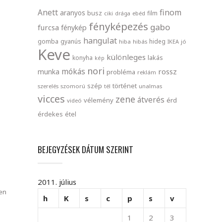
finom
Anett
aranyos
busz
film
ciki
drága
ebéd
fényképezés
gabo
furcsa
fénykép
hangulat
gomba
gyanús
hideg
hiba
hibás
IKEA
jó
Keve
különleges
lakás
konyha
kép
nori
mókás
rossz
munka
probléma
reklám
szép
történet
szerelés
szomorú
tél
unalmas
vicces
zene
átverés
vélemény
érd
videó
érdekes
étel
BEJEGYZÉSEK DÁTUM SZERINT
2011. július
ben
h
K
s
c
p
s
v
1
2
3