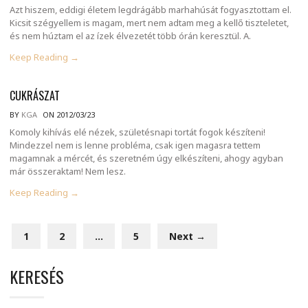
Azt hiszem, eddigi életem legdrágább marhahúsát fogyasztottam el.
Kicsit szégyellem is magam, mert nem adtam meg a kellő tiszteletet,
és nem húztam el az ízek élvezetét több órán keresztül. A.
Keep Reading →
CUKRÁSZAT
BY
KGA
ON 2012/03/23
Komoly kihívás elé nézek, születésnapi tortát fogok készíteni!
Mindezzel nem is lenne probléma, csak igen magasra tettem
magamnak a mércét, és szeretném úgy elkészíteni, ahogy agyban
már összeraktam! Nem lesz.
Keep Reading →
1
2
…
5
Next →
KERESÉS