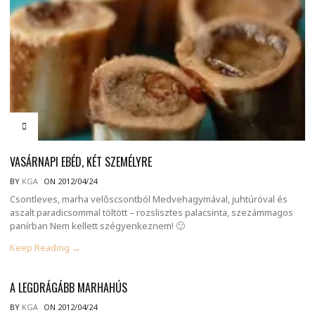
VASÁRNAPI EBÉD, KÉT SZEMÉLYRE
BY
KGA
ON 2012/04/24
Csontleves, marha velőscsontból Medvehagymával, juhtúróval és
aszalt paradicsommal töltött – rozslisztes palacsinta, szezámmagos
panírban Nem kellett szégyenkeznem! 🙂
Keep Reading →
A LEGDRÁGÁBB MARHAHÚS
BY
KGA
ON 2012/04/24