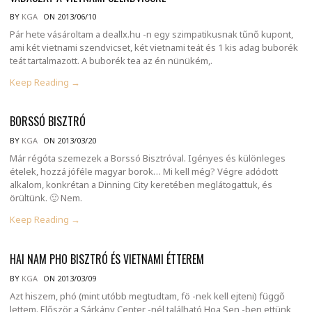
BY
KGA
ON 2013/06/10
Pár hete vásároltam a deallx.hu -n egy szimpatikusnak tűnő kupont,
ami két vietnami szendvicset, két vietnami teát és 1 kis adag buborék
teát tartalmazott. A buborék tea az én nünükém,.
Keep Reading →
BORSSÓ BISZTRÓ
BY
KGA
ON 2013/03/20
Már régóta szemezek a Borssó Bisztróval. Igényes és különleges
ételek, hozzá jóféle magyar borok… Mi kell még? Végre adódott
alkalom, konkrétan a Dinning City keretében meglátogattuk, és
örültünk. 🙂 Nem.
Keep Reading →
HAI NAM PHO BISZTRÓ ÉS VIETNAMI ÉTTEREM
BY
KGA
ON 2013/03/09
Azt hiszem, phó (mint utóbb megtudtam, fö -nek kell ejteni) függő
lettem. Először a Sárkány Center -nél található Hoa Sen -ben ettünk,