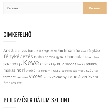
CIMKEFELHŐ
finom
Anett
furcsa
fénykép
aranyos
busz
film
ciki
drága
ebéd
fényképezés
gabo
hangulat
gomba
gyanús
hiba
hibás
Keve
különleges
munka
lakás
hideg
konyha
IKEA
jó
kép
nori
mókás
rossz
probléma
szép
reklám
szerelés
szomorú
tél
vicces
zene
átverés
történet
vélemény
érd
unalmas
videó
érdekes
étel
BEJEGYZÉSEK DÁTUM SZERINT