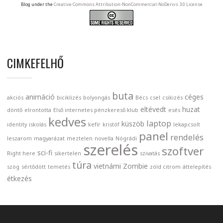
Blog under the
Creative Commons Attribution-NonCommercial-NoDerivs 3.0 License
CIMKEFELHŐ
buta
animáció
céges
akciós
biciklizés
bolyongás
Bécs
csel
csikizés
eltévedt
huzat
döntő
elrontotta
Első internetes pénzkereső klub
esés
kedves
laptop
küszöb
identity
iskolás
kefír
kristóf
lekapcsolt
panel
rendelés
leszarom
magyarázat
meztelen
novella
Nógrádi
szerelés
szoftver
sci-fi
Right here
sikertelen
szivatás
túra
vietnámi
Zombie
szög
sértődött
temetés
zöld citrom
áttelepítés
étkezés