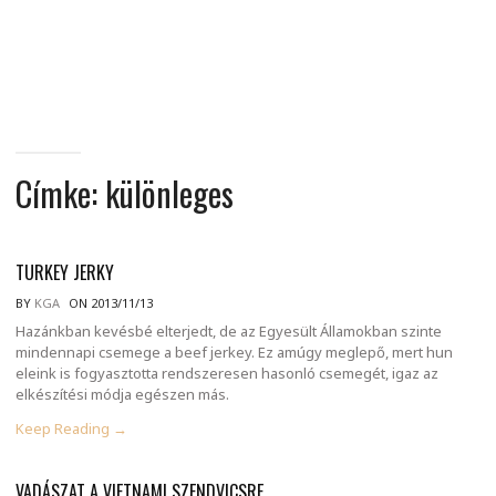
MINDENNAPI
GONDOLATMORZSÁK
Címke:
különleges
TURKEY JERKY
BY
KGA
ON 2013/11/13
Hazánkban kevésbé elterjedt, de az Egyesült Államokban szinte
mindennapi csemege a beef jerkey. Ez amúgy meglepő, mert hun
eleink is fogyasztotta rendszeresen hasonló csemegét, igaz az
elkészítési módja egészen más.
Keep Reading →
VADÁSZAT A VIETNAMI SZENDVICSRE