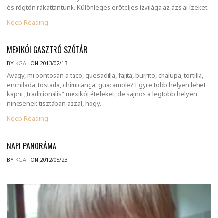
és rögtön rákattantunk. Különleges erőteljes ízvilága az ázsiai ízeket.
Keep Reading →
MEXIKÓI GASZTRÓ SZÓTÁR
BY
KGA
ON 2013/02/13
Avagy, mi pontosan a taco, quesadilla, fajita, burrito, chalupa, tortilla,
enchilada, tostada, chimicanga, guacamole? Egyre több helyen lehet
kapni „tradicionális” mexikói ételeket, de sajnos a legtöbb helyen
nincsenek tisztában azzal, hogy.
Keep Reading →
NAPI PANORÁMA
BY
KGA
ON 2012/05/23