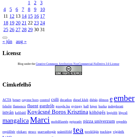
1
2
3
4
5
6
7
8
9
10
11
12
13
14
15
16
17
18
19
20
21
22
23
24
25
26
27
28
29
30
31
« jún
aug »
Licensz
Blog under the
Creative Commons Attribution-NonCommercial-NoDerivs 3.0 License
Cimkefelhő
ember
e
csili
ACTA
betart
cayene bors
control
decatlon
diesel klub
diétás
démon
fluent
gardrób
felnőtt
flamenco
google.hu
gyöngy
hall
hiper
hurka
indeplorati
Kovácsné Boros Krisztina
istván
köhögés
kelősítő
legjobb
lépcső
Marci
mangalica
pizza univerzum
mobilfizetés
pejoratív
repedés
tea
repülőtér
rézkarc
strucc
szarvasbogár
szántóföld
torokfájás
tracking
vígjáték