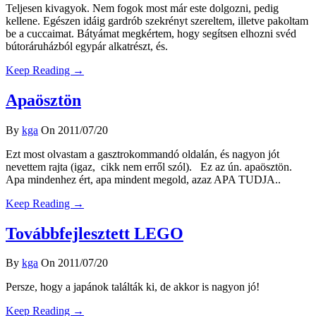
Teljesen kivagyok. Nem fogok most már este dolgozni, pedig
kellene. Egészen idáig gardrób szekrényt szereltem, illetve pakoltam
be a cuccaimat. Bátyámat megkértem, hogy segítsen elhozni svéd
bútoráruházból egypár alkatrészt, és.
Keep Reading →
Apaösztön
By
kga
On 2011/07/20
Ezt most olvastam a gasztrokommandó oldalán, és nagyon jót
nevettem rajta (igaz, cikk nem erről szól). Ez az ún. apaösztön.
Apa mindenhez ért, apa mindent megold, azaz APA TUDJA..
Keep Reading →
Továbbfejlesztett LEGO
By
kga
On 2011/07/20
Persze, hogy a japánok találták ki, de akkor is nagyon jó!
Keep Reading →