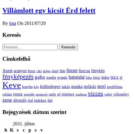
Villámlott egy kicsit Érd felett
By
kga
On 2011/07/20
Keresés
Keresés:
Cimkefelhő
Anett
finom
furcsa
fénykép
aranyos
busz
film
ciki
drága
ebéd
fényképezés
gabo
hangulat
gomba
gyanús
hiba
hibás
hideg
IKEA
jó
Keve
nori
különleges
mókás
munka
probléma
lakás
konyha
kép
vicces
rossz
szép
vélemény
történet
reklám
szerelés
szomorú
tél
unalmas
videó
zene
átverés
érd
érdekes
étel
Bejegyzések dátum szerint
2011. július
h
K
s
c
p
s
v