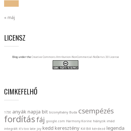
« máj
LICENSZ
Blog under the
Creative Commons Attribution-NonCommercial-NoDerivs 3.0 License
CIMKEFELHŐ
csempézés
anyák napja
bit
173E
bizonyítvány
Buda
fordítás
fáj
google.com
Harmony Korine
hiányzik
imád
kedd
keresztény
legenda
integrált
it's too late
joy
Kill Bill
kérdezd