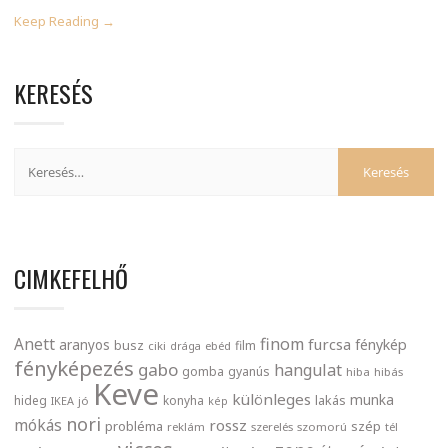
Keep Reading →
KERESÉS
CIMKEFELHŐ
finom
Anett
furcsa
fénykép
aranyos
busz
film
ciki
drága
ebéd
fényképezés
gabo
hangulat
gomba
gyanús
hiba
hibás
Keve
különleges
munka
lakás
hideg
konyha
IKEA
jó
kép
nori
mókás
rossz
probléma
szép
reklám
szerelés
szomorú
tél