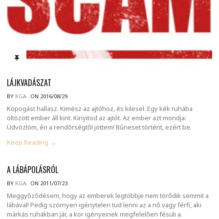
LÁJKVADÁSZAT
BY
KGA
ON 2016/08/29
Kopogást hallasz. Kimész az ajtóhoz, és kilesel. Egy kék ruhába
öltözött ember áll kint. Kinyitod az ajtót. Az ember azt mondja:
Üdvözlöm, én a rendőrségtől jöttem! Bűneset történt, ezért be.
Keep Reading →
A LÁBÁPOLÁSRÓL
BY
KGA
ON 2011/07/23
Meggyőződésem, hogy az emberek legtöbbje nem törődik semmit a
lábával! Pedig szörnyen igénytelen tud lenni az a nő vagy férfi, aki
márkás ruhákban jár, a kor igényeinek megfelelően fésüli a.