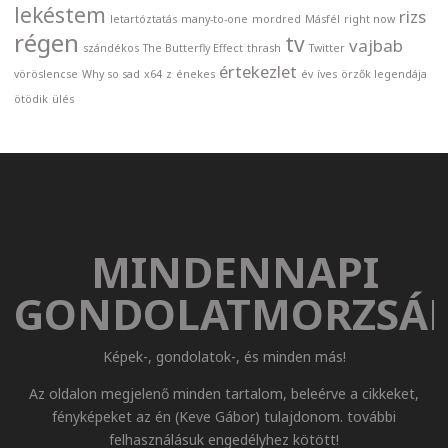
lekéstem
rizs
letartóztatás
many-to-one
mordred
Másfél
right now
régen
tv
vajbab
szándékos
The Butterfly Effect
thrash
Twitter
értekezlet
vöröslencse
Why so sad
x64
z
énekes
év
íves
örzők legendája
ötödik
ülés
MINDENNAPI
GONDOLATMORZSÁ
Képek-, gondolatok-, és minden más!
Az oldalon megjelenő minden tartalom, beleérve a cikkeket,
fényképeket az én (Keve Gábor) tulajdonom. további
felhasználásuk engedélyhez kötött!