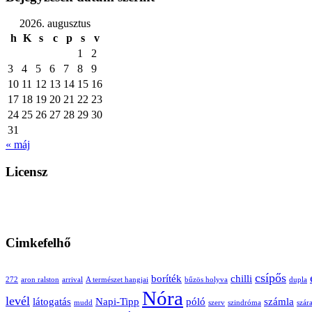
2026. augusztus
h
K
s
c
p
s
v
1
2
3
4
5
6
7
8
9
10
11
12
13
14
15
16
17
18
19
20
21
22
23
24
25
26
27
28
29
30
31
« máj
Licensz
Cimkefelhő
csípős
boríték
chilli
272
aron ralston
arrival
A természet hangjai
bűzös holyva
dupla
Nóra
levél
látogatás
Napi-Tipp
póló
számla
mudd
szerv
szindróma
szár