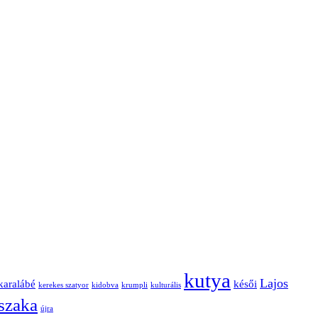
kutya
Lajos
karalábé
késői
kerekes szatyor
kidobva
krumpli
kulturális
jszaka
újra