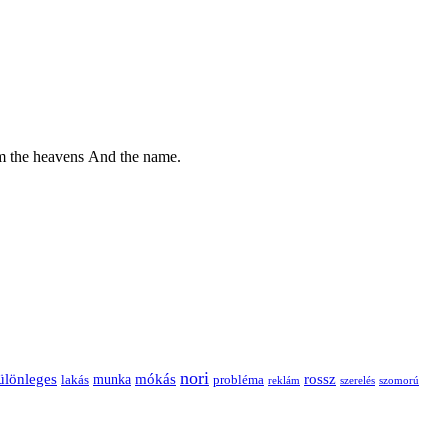
from the heavens And the name.
nori
ülönleges
mókás
rossz
munka
probléma
lakás
reklám
szerelés
szomorú