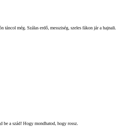
n táncol még. Szálas erdő, messziség, szeles fákon jár a hajnali.
ogd be a szád! Hogy mondhatod, hogy rossz.