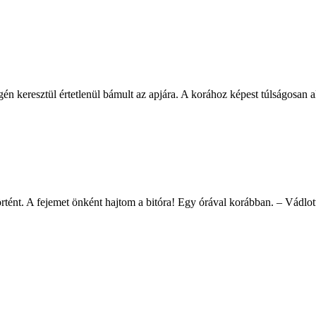
n keresztül értetlenül bámult az apjára. A korához képest túlságosan ala
ént. A fejemet önként hajtom a bitóra! Egy órával korábban. – Vádlott 