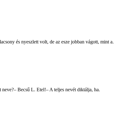
csony és nyeszlett volt, de az esze jobban vágott, mint a.
neve?– Becsű L. Etel!– A teljes nevét diktálja, ha.