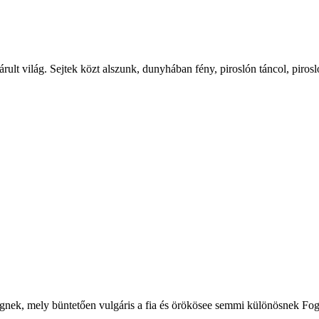
rult világ. Sejtek közt alszunk, dunyhában fény, piroslón táncol, pirosló
ségnek, mely büntetően vulgáris a fia és örökösee semmi különösnek F