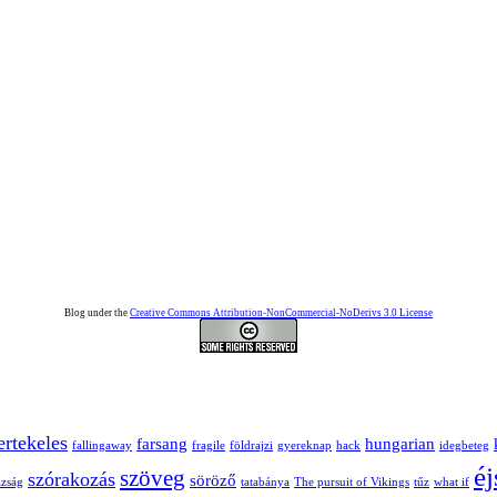
Blog under the
Creative Commons Attribution-NonCommercial-NoDerivs 3.0 License
ertekeles
farsang
hungarian
fallingaway
fragile
földrajzi
gyereknap
hack
idegbeteg
é
szöveg
szórakozás
söröző
azság
tatabánya
The pursuit of Vikings
tűz
what if