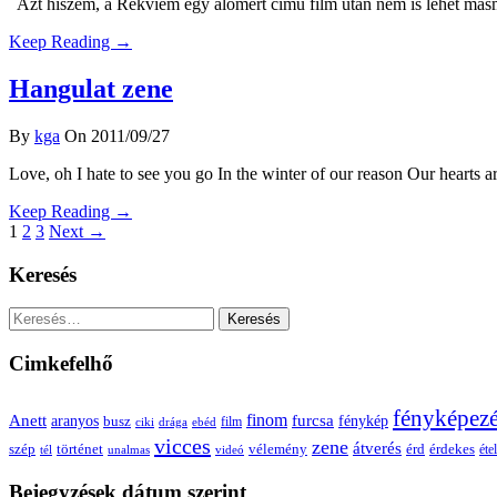
Azt hiszem, a Rekviem egy álomért című film után nem is lehet más
Keep Reading →
Hangulat zene
By
kga
On 2011/09/27
Love, oh I hate to see you go In the winter of our reason Our hearts a
Keep Reading →
1
2
3
Next →
Keresés
Keresés:
Cimkefelhő
fényképez
Anett
finom
furcsa
fénykép
aranyos
busz
film
ciki
drága
ebéd
vicces
zene
átverés
szép
vélemény
érd
történet
érdekes
étel
tél
unalmas
videó
Bejegyzések dátum szerint