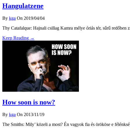
Hangulatzene
By
kga
On 2019/04/04
Thy Catafalque: Hajnali csillag Kamra mélye óriás tér, sűrű redőben zá
Keep Reading →
How soon is now?
By
kga
On 2013/11/19
The Smiths: Mily’ közeli a most? Én vagyok fia és örököse e félénk