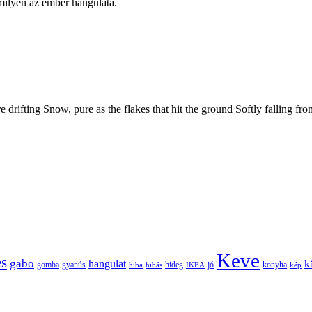
milyen az ember hangulata.
re drifting Snow, pure as the flakes that hit the ground Softly falling 
Keve
és
gabo
hangulat
k
gomba
gyanús
hiba
hibás
hideg
IKEA
jó
konyha
kép