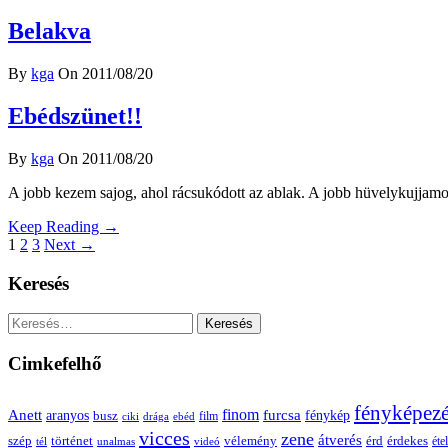
Belakva
By
kga
On 2011/08/20
Ebédszünet!!
By
kga
On 2011/08/20
A jobb kezem sajog, ahol rácsukódott az ablak. A jobb hüvelykujjamon
Keep Reading →
1
2
3
Next →
Keresés
Keresés:
Cimkefelhő
fényképez
Anett
finom
furcsa
fénykép
aranyos
busz
film
ciki
drága
ebéd
vicces
zene
átverés
szép
vélemény
érd
történet
érdekes
étel
tél
unalmas
videó