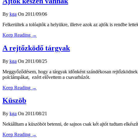
Ajtók készen vannak
By
kga
On 2011/09/06
Felkerültek a tolóajtók a helyükre, illetve azok az ajtók is rendbe le
Keep Reading →
A rejtőzködő tárgyak
By
kga
On 2011/08/25
Meggyőződésem, hogy a tárgyak időnként szándékosan rejtőzködnek. Va
polclámpákat, ezért elővettem a csavarhúzót.
Keep Reading →
Küszöb
By
kga
On 2011/08/21
Nekiálltam a küszöböt betenni, de sajnos csak két ajtót tudtam elkészít
Keep Reading →