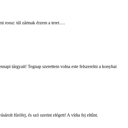
mi rossz: túl zártnak érzem a teret….
api tárgyait! Tegnap szerettem volna este felszerelni a konyhai
olt fúrófej, és szó szerint elégett! A vídia fej eltűnt.