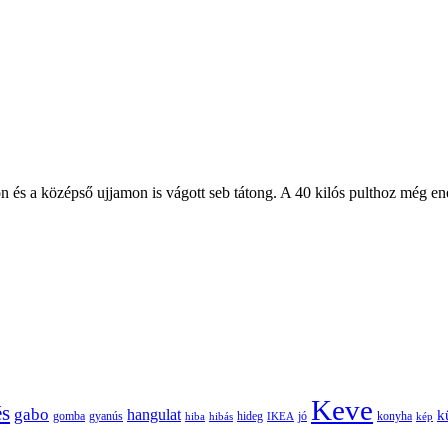
 és a középső ujjamon is vágott seb tátong. A 40 kilós pulthoz még en
Keve
és
gabo
hangulat
k
gomba
gyanús
hiba
hibás
hideg
IKEA
jó
konyha
kép