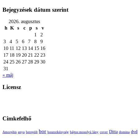
Bejegyzések dátum szerint
2026. augusztus
h
K
s
c
p
s
v
1
2
3
4
5
6
7
8
9
10
11
12
13
14
15
16
17
18
19
20
21
22
23
24
25
26
27
28
29
30
31
« máj
Licensz
Cimkefelhő
bor
Ditta
dvd
Amorphis
anya
berepült
boszorkénység
bájtos mosolyú lány
cover
domina