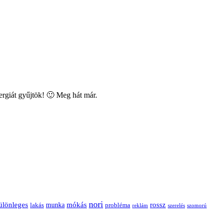
ergiát gyűjtök! 🙂 Meg hát már.
nori
ülönleges
mókás
rossz
munka
probléma
lakás
reklám
szerelés
szomorú