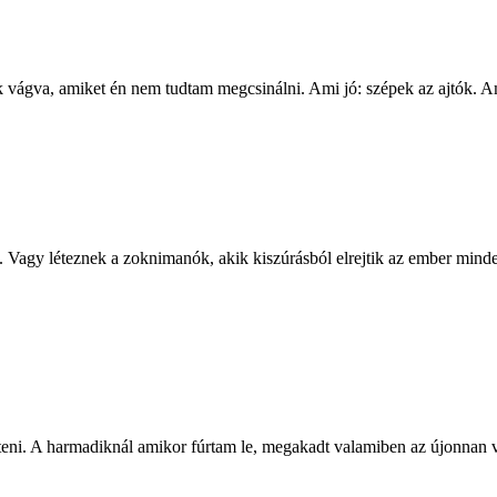
ttek vágva, amiket én nem tudtam megcsinálni. Ami jó: szépek az ajtók. A
gy léteznek a zoknimanók, akik kiszúrásból elrejtik az ember mindenn
eni. A harmadiknál amikor fúrtam le, megakadt valamiben az újonnan vásár