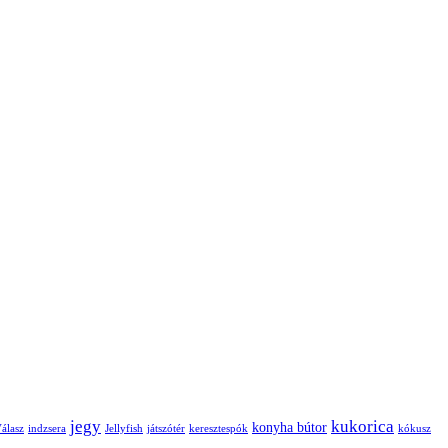
jegy
kukorica
konyha bútor
Válasz
indzsera
Jellyfish
játszótér
keresztespók
kókusz