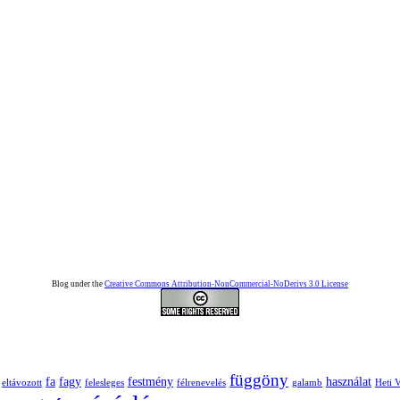
Blog under the
Creative Commons Attribution-NonCommercial-NoDerivs 3.0 License
függöny
fa
fagy
festmény
használat
eltávozott
felesleges
félrenevelés
galamb
Heti 