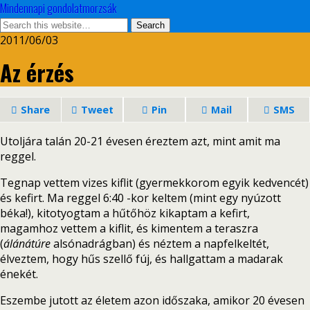
Mindennapi gondolatmorzsák
2011/06/03
Az érzés
Share
Tweet
Pin
Mail
SMS
Utoljára talán 20-21 évesen éreztem azt, mint amit ma
reggel.
Tegnap vettem vizes kiflit (gyermekkorom egyik kedvencét)
és kefirt. Ma reggel 6:40 -kor keltem (mint egy nyúzott
béka!), kitotyogtam a hűtőhöz kikaptam a kefirt,
magamhoz vettem a kiflit, és kimentem a teraszra
(
álánátúre
alsónadrágban) és néztem a napfelkeltét,
élveztem, hogy hűs szellő fúj, és hallgattam a madarak
énekét.
Eszembe jutott az életem azon időszaka, amikor 20 évesen