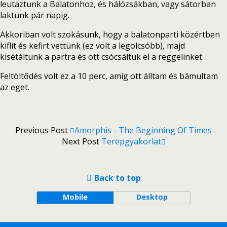
leutaztunk a Balatonhoz, és hálózsákban, vagy sátorban
laktunk pár napig.
Akkoriban volt szokásunk, hogy a balatonparti közértben
kiflit és kefirt vettünk (ez volt a legolcsóbb), majd
kisétáltunk a partra és ott csócsáltuk el a reggelinket.
Feltöltődés volt ez a 10 perc, amíg ott álltam és bámultam
az eget.
Previous Post
Amorphis - The Beginning Of Times
Next Post
Terepgyakorlat
Back to top
Mobile
Desktop