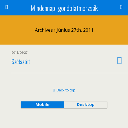
Mindennapi gondolatmorzsák
Archives › Június 27th, 2011
2011/06/27
Szétszórt
Back to top
Mobile
Desktop