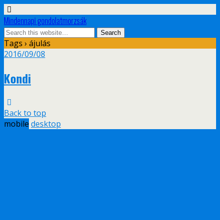
Mindennapi gondolatmorzsák
Tags › ájulás
2016/09/08
Kondi
Back to top
mobile
desktop