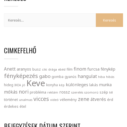
CIMKEFELHŐ
finom
Anett
furcsa
fénykép
aranyos
busz
film
ciki
drága
ebéd
fényképezés
gabo
hangulat
gomba
gyanús
hiba
hibás
Keve
különleges
munka
lakás
hideg
konyha
IKEA
jó
kép
nori
mókás
rossz
probléma
szép
reklám
szerelés
szomorú
tél
vicces
zene
átverés
történet
vélemény
érd
unalmas
videó
érdekes
étel
BEJEGYZÉSEK DÁTUM SZERINT