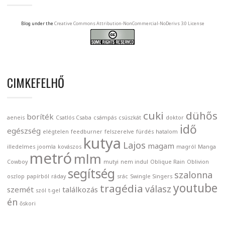
Blog under the
Creative Commons Attribution-NonCommercial-NoDerivs 3.0 License
CIMKEFELHŐ
cuki
dühős
boríték
aeneis
Csatlós Csaba
csámpás
csúszkát
doktor
idő
egészség
elégtelen
feedburner
felszerelve
fürdés
hatalom
kutya
Lajos
magam
illedelmes
joomla
kovászos
magról
Manga
metró
mlm
Cowboy
mutyi
nem indul
Oblique Rain
Oblivion
segítség
szalonna
oszlop
papírból
ráday
srác
Swingle Singers
youtube
tragédia
válasz
szemét
találkozás
szól
t-gel
én
őskori