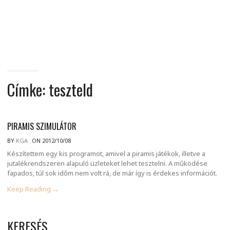
MINDENNAPI
GONDOLATMORZSÁK
Címke:
teszteld
PIRAMIS SZIMULÁTOR
BY
KGA
ON 2012/10/08
Készítettem egy kis programot, amivel a piramis játékok, illetve a
jutalékrendszeren alapuló üzleteket lehet tesztelni. A működése
fapados, túl sok időm nem volt rá, de már így is érdekes információt.
Keep Reading →
KERESÉS