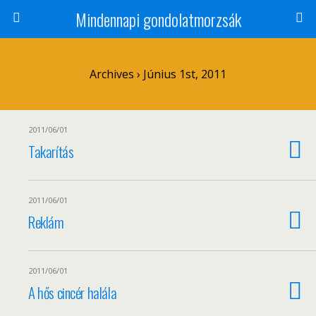
Mindennapi gondolatmorzsák
Archives › Június 1st, 2011
2011/06/01
Takarítás
2011/06/01
Reklám
2011/06/01
A hős cincér halála