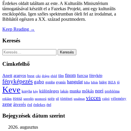
Érdekes oldalt találtam az este. A Kulturális Minisztérium
támogatásával készült el a Fazekas Projekt, ami egy kulturális
enciklopédia. Igen széles spektrumban öleli fel az irodalmat, a
Bibliától egészen a XX. század posztmodern.
Keep Reading →
Keresés
Keresés:
Cimkefelhő
Anett
finom
furcsa
fénykép
aranyos
busz
film
ciki
drága
ebéd
fényképezés
gabo
hangulat
gomba
gyanús
hiba
hibás
hideg
IKEA
jó
Keve
nori
különleges
mókás
munka
probléma
lakás
konyha
kép
vicces
rossz
szép
vélemény
történet
reklám
szerelés
szomorú
tél
unalmas
videó
zene
átverés
érd
érdekes
étel
Bejegyzések dátum szerint
2026. augusztus