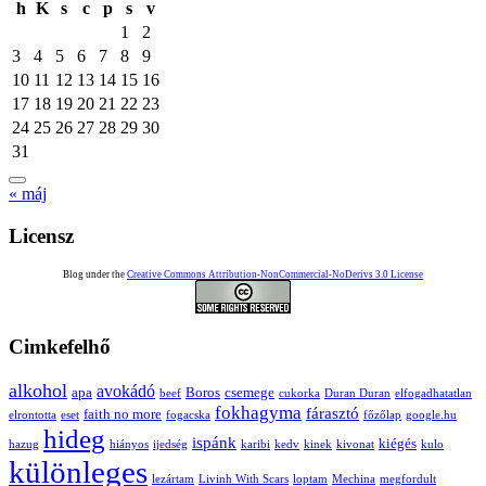
h
K
s
c
p
s
v
1
2
3
4
5
6
7
8
9
10
11
12
13
14
15
16
17
18
19
20
21
22
23
24
25
26
27
28
29
30
31
« máj
Licensz
Blog under the
Creative Commons Attribution-NonCommercial-NoDerivs 3.0 License
Cimkefelhő
alkohol
avokádó
apa
Boros
csemege
beef
cukorka
Duran Duran
elfogadhatatlan
fokhagyma
fárasztó
faith no more
elrontotta
eset
fogacska
főzőlap
google.hu
hideg
ispánk
kiégés
hazug
hiányos
ijedség
karibi
kedv
kinek
kivonat
kulo
különleges
lezártam
Livinh With Scars
loptam
Mechina
megfordult