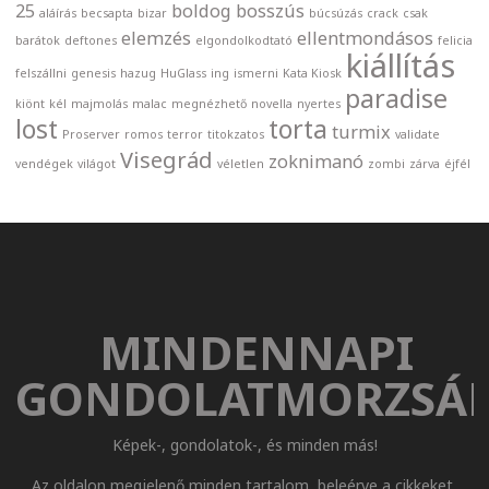
25
boldog
bosszús
aláírás
becsapta
bizar
búcsúzás
crack
csak
elemzés
ellentmondásos
barátok
deftones
elgondolkodtató
felicia
kiállítás
felszállni
genesis
hazug
HuGlass
ing
ismerni
Kata Kiosk
paradise
kiönt
kél
majmolás
malac
megnézhető
novella
nyertes
lost
torta
turmix
Proserver
romos
terror
titokzatos
validate
Visegrád
zoknimanó
vendégek
világot
véletlen
zombi
zárva
éjfél
MINDENNAPI
GONDOLATMORZSÁ
Képek-, gondolatok-, és minden más!
Az oldalon megjelenő minden tartalom, beleérve a cikkeket,