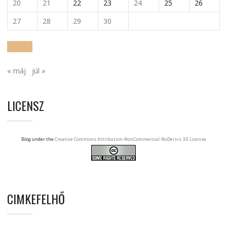
20
21
22
23
24
25
26
27
28
29
30
« máj
júl »
LICENSZ
Blog under the
Creative Commons Attribution-NonCommercial-NoDerivs 3.0 License
CIMKEFELHŐ