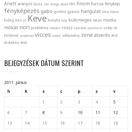
finom
Anett
furcsa
fénykép
aranyos
busz
film
ciki
drága
ebéd
fényképezés
gabo
hangulat
gomba
gyanús
hiba
hibás
Keve
különleges
munka
lakás
hideg
konyha
IKEA
jó
kép
nori
mókás
rossz
probléma
szép
reklám
szerelés
szomorú
tél
vicces
zene
átverés
történet
vélemény
érd
unalmas
videó
érdekes
étel
BEJEGYZÉSEK DÁTUM SZERINT
2011. június
h
K
s
c
p
s
v
1
2
3
4
5
6
7
8
9
10
11
12
13
14
15
16
17
18
19