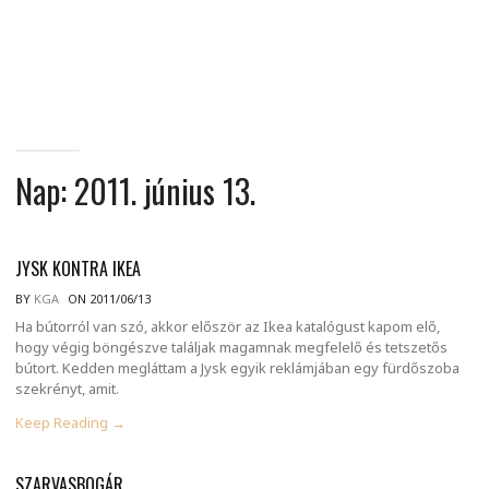
MINDENNAPI
GONDOLATMORZSÁK
Nap:
2011. június 13.
JYSK KONTRA IKEA
BY
KGA
ON 2011/06/13
Ha bútorról van szó, akkor először az Ikea katalógust kapom elő,
hogy végig böngészve találjak magamnak megfelelő és tetszetős
bútort. Kedden megláttam a Jysk egyik reklámjában egy fürdőszoba
szekrényt, amit.
Keep Reading →
SZARVASBOGÁR