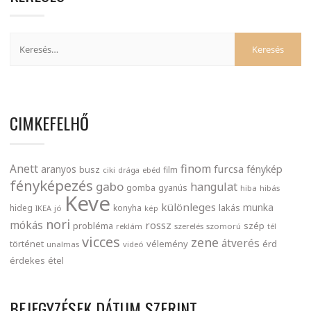
CIMKEFELHŐ
finom
Anett
furcsa
fénykép
aranyos
busz
film
ciki
drága
ebéd
fényképezés
gabo
hangulat
gomba
gyanús
hiba
hibás
Keve
különleges
munka
lakás
hideg
konyha
IKEA
jó
kép
nori
mókás
rossz
probléma
szép
reklám
szerelés
szomorú
tél
vicces
zene
átverés
történet
vélemény
érd
unalmas
videó
érdekes
étel
BEJEGYZÉSEK DÁTUM SZERINT