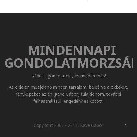
MINDENNAPI
GONDOLATMORZSÁ
Képek-, gondolatok-, és minden más!
Az oldalon megjelenő minden tartalom, beleérve a cikkeket,
fényképeket az én (Keve Gábor) tulajdonom. további
felhasználásuk engedélyhez kötött!
↑
Copyright 2001 - 2018, Keve Gábor