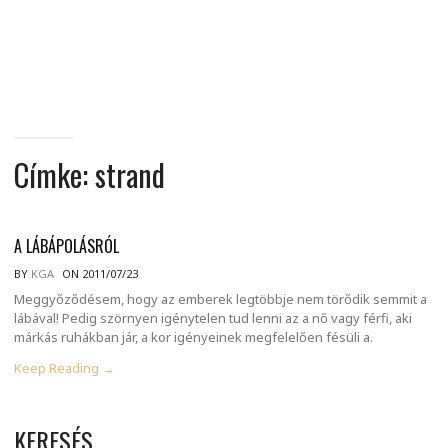
MINDENNAPI
GONDOLATMORZSÁK
Címke:
strand
A LÁBÁPOLÁSRÓL
BY
KGA
ON 2011/07/23
Meggyőződésem, hogy az emberek legtöbbje nem törődik semmit a
lábával! Pedig szörnyen igénytelen tud lenni az a nő vagy férfi, aki
márkás ruhákban jár, a kor igényeinek megfelelően fésüli a.
Keep Reading →
KERESÉS