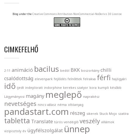
Blog under the
Creative Commons Attribution-NonCommercial-NoDerivs 3.0 License
CIMKEFELHŐ
bacilus
animáció
BKK
chilli
2:11
bedöl
boszorkány
férfi
csalódottság
elevenpark
fejlődés
felnőttek
felrakva
hajógyári
idő
ijedt
indeplorati
indorphine
kerekes szatyor
kora
kumpli
később
meglepő
magány
Lágymányosi
naprakész
nevetséges
nincs válasz
néma
oltóanyag
pandastart.com
részeg
sikerek
Stuck Mojo
szatíra
tabletta
veszély
Translate
túrós
vendéglő
villámok
ünnep
ügyfélszolgálat
vizipisztoly
év