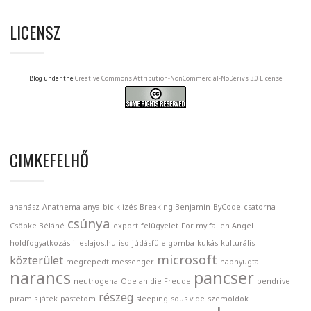
LICENSZ
Blog under the
Creative Commons Attribution-NonCommercial-NoDerivs 3.0 License
CIMKEFELHŐ
ananász
Anathema
anya
biciklizés
Breaking Benjamin
ByCode
csatorna
csúnya
Csöpke Béláné
export
felügyelet
For my fallen Angel
holdfogyatkozás
illeslajos.hu
iso
júdásfüle gomba
kukás
kulturális
microsoft
közterület
megrepedt
messenger
napnyugta
narancs
pancser
neutrogena
Ode an die Freude
pendrive
részeg
piramis játék
pástétom
sleeping
sous vide
szemöldök