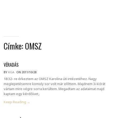
MINDENNAPI
GONDOLATMORZSÁK
Címke:
OMSZ
VÉRADÁS
BY
KGA
ON 2011/10/28
18:32- re érkeztem az OMSZ Karolina úti intézetéhez. Nagy
meglepetésemre komoly sor volt már előttem. Majdnem 3/4 órát
vártam mire végre sorra kerültem. Megadtam az adataimat majd
kaptam egy kérdőívet,.
Keep Reading →