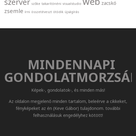
web
szerver
zacskó
szőke
takarítónéni
visualstudio
zsemle
írni
összetéveszt
ötödik
újságírás
MINDENNAPI
GONDOLATMORZSÁ
Képek-, gondolatok-, és minden más!
Az oldalon megjelenő minden tartalom, beleérve a cikkeket,
fényképeket az én (Keve Gábor) tulajdonom. további
felhasználásuk engedélyhez kötött!