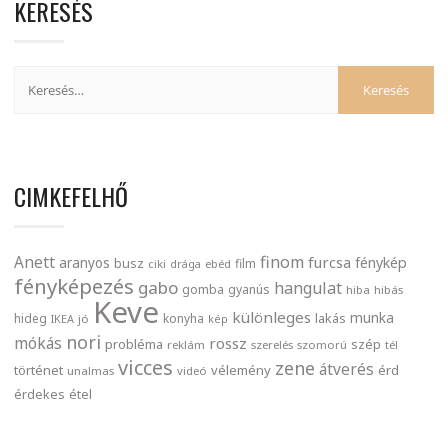
KERESÉS
CIMKEFELHŐ
finom
Anett
furcsa
fénykép
aranyos
busz
film
ciki
drága
ebéd
fényképezés
gabo
hangulat
gomba
gyanús
hiba
hibás
Keve
különleges
munka
lakás
hideg
konyha
IKEA
jó
kép
nori
mókás
rossz
probléma
szép
reklám
szerelés
szomorú
tél
vicces
zene
átverés
történet
vélemény
érd
unalmas
videó
érdekes
étel