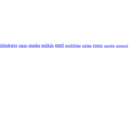
nori
ülönleges
mókás
rossz
munka
probléma
lakás
reklám
szerelés
szomorú