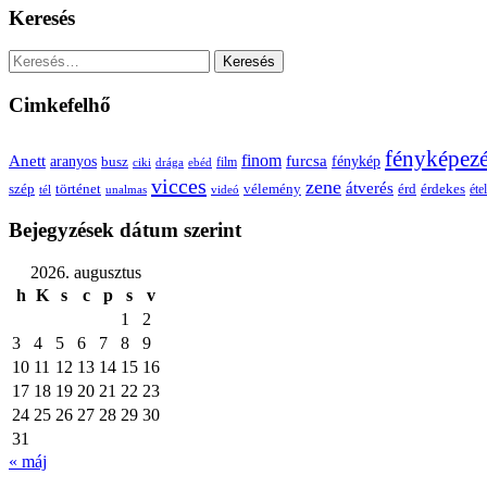
Keresés
Keresés:
Cimkefelhő
fényképez
Anett
finom
furcsa
fénykép
aranyos
busz
film
ciki
drága
ebéd
vicces
zene
átverés
szép
vélemény
érd
történet
érdekes
étel
tél
unalmas
videó
Bejegyzések dátum szerint
2026. augusztus
h
K
s
c
p
s
v
1
2
3
4
5
6
7
8
9
10
11
12
13
14
15
16
17
18
19
20
21
22
23
24
25
26
27
28
29
30
31
« máj