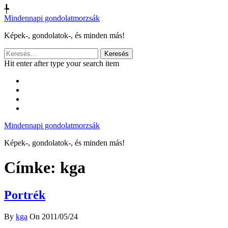
╄
Mindennapi gondolatmorzsák
Képek-, gondolatok-, és minden más!
Keresés:
Hit enter after type your search item
Mindennapi gondolatmorzsák
Képek-, gondolatok-, és minden más!
Címke:
kga
Portrék
By
kga
On 2011/05/24