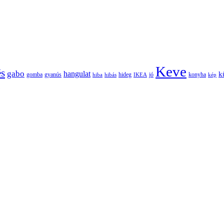
Keve
és
gabo
hangulat
k
gomba
gyanús
hiba
hibás
hideg
IKEA
jó
konyha
kép