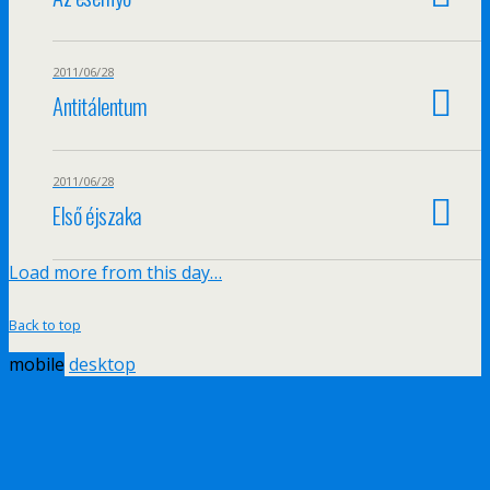
2011/06/28
Antitálentum
2011/06/28
Első éjszaka
Load more from this day…
Back to top
mobile
desktop