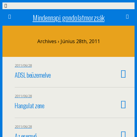
Mindennapi gondolatmorzsák
Archives › Június 28th, 2011
2011/06/28
ADSL beüzemelve
2011/06/28
Hangulat zene
2011/06/28
Az esernyő