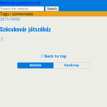
Mindennapi gondolatmorzsák
Tags › szinvonalas
2011/10/03
Szöcskevár játszóház
Back to top
Mobile
Desktop