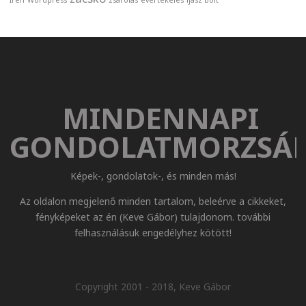
Irén
Wordpress
zsarolás
évértékelés
íjász bolt
MINDENNAPI
GONDOLATMORZSÁ
Képek-, gondolatok-, és minden más!
Az oldalon megjelenő minden tartalom, beleérve a cikkeket,
fényképeket az én (Keve Gábor) tulajdonom. további
felhasználásuk engedélyhez kötött!
Copyright 2001 - 2018, Keve Gábor