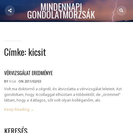
MINDENNAPI
GONDOLATMORZSÁK
Címke:
kicsit
VÉRVIZSGÁLAT EREDMÉNYE
BY
KGA
ON 2011/02/03
Volt ma doktornő a cégnél, és átvizslatta a vérvizsgálat leleteit. Azt
gondoltam, hogy 4 csillaggal elhúztam a többiektől, de „örömmel”
láttam, hogy a 4 átlagos, sőt volt olyan kolléganőm, aki.
Keep Reading →
KERESÉS