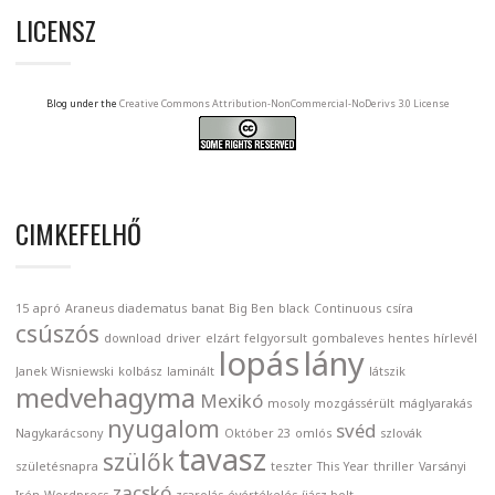
LICENSZ
Blog under the
Creative Commons Attribution-NonCommercial-NoDerivs 3.0 License
CIMKEFELHŐ
15
apró
Araneus diadematus
banat
Big Ben
black
Continuous
csíra
csúszós
download
driver
elzárt
felgyorsult
gombaleves
hentes
hírlevél
lopás
lány
Janek Wisniewski
kolbász
laminált
látszik
medvehagyma
Mexikó
mosoly
mozgássérült
máglyarakás
nyugalom
svéd
Nagykarácsony
Október 23
omlós
szlovák
tavasz
szülők
születésnapra
teszter
This Year
thriller
Varsányi
zacskó