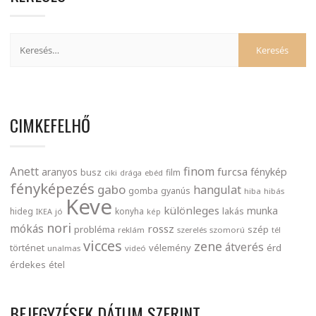
CIMKEFELHŐ
finom
Anett
furcsa
fénykép
aranyos
busz
film
ciki
drága
ebéd
fényképezés
gabo
hangulat
gomba
gyanús
hiba
hibás
Keve
különleges
munka
lakás
hideg
konyha
IKEA
jó
kép
nori
mókás
rossz
probléma
szép
reklám
szerelés
szomorú
tél
vicces
zene
átverés
történet
vélemény
érd
unalmas
videó
érdekes
étel
BEJEGYZÉSEK DÁTUM SZERINT