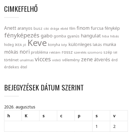
CIMKEFELHŐ
finom
Anett
furcsa
fénykép
aranyos
busz
film
ciki
drága
ebéd
fényképezés
gabo
hangulat
gomba
gyanús
hiba
hibás
Keve
különleges
munka
lakás
hideg
konyha
IKEA
jó
kép
nori
mókás
rossz
probléma
szép
reklám
szerelés
szomorú
tél
vicces
zene
átverés
történet
vélemény
érd
unalmas
videó
érdekes
étel
BEJEGYZÉSEK DÁTUM SZERINT
2026. augusztus
h
K
s
c
p
s
v
1
2