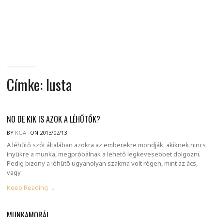
MINDENNAPI
GONDOLATMORZSÁK
Címke:
lusta
NO DE KIK IS AZOK A LÉHŰTŐK?
BY
KGA
ON 2013/02/13
A léhűtő szót általában azokra az emberekre mondják, akiknek nincs
ínyükre a munka, megpróbálnak a lehető legkevesebbet dolgozni.
Pedig bizony a léhűtő ugyanolyan szakma volt régen, mint az ács,
vagy.
Keep Reading →
MUNKAMORÁL