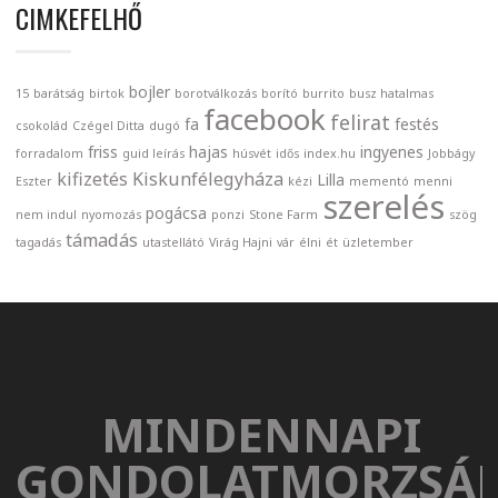
CIMKEFELHŐ
bojler
15
barátság
birtok
borotválkozás
borító
burrito
busz hatalmas
facebook
felirat
fa
festés
csokolád
Czégel Ditta
dugó
friss
hajas
ingyenes
forradalom
guid leírás
húsvét
idős
index.hu
Jobbágy
kifizetés
Kiskunfélegyháza
Lilla
Eszter
kézi
mementó
menni
szerelés
pogácsa
nem indul
nyomozás
ponzi
Stone Farm
szög
támadás
tagadás
utastellátó
Virág Hajni
vár
élni
ét
üzletember
MINDENNAPI
GONDOLATMORZSÁ