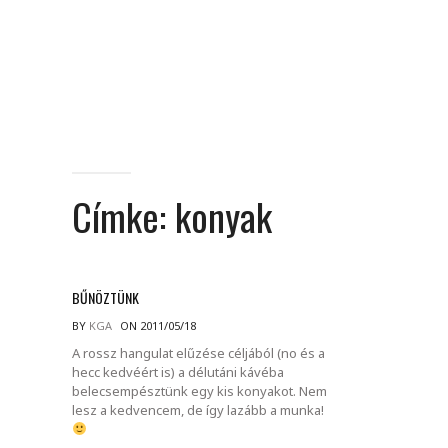
Címke:
konyak
BŰNÖZTÜNK
BY
KGA
ON 2011/05/18
A rossz hangulat elűzése céljából (no és a
hecc kedvéért is) a délutáni kávéba
belecsempésztünk egy kis konyakot. Nem
lesz a kedvencem, de így lazább a munka!