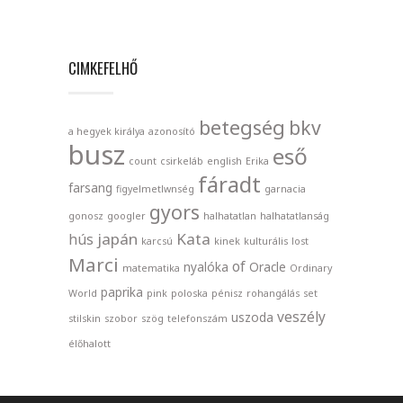
CIMKEFELHŐ
betegség
bkv
a hegyek királya
azonosító
busz
eső
count
csirkeláb
english
Erika
fáradt
farsang
figyelmetlwnség
garnacia
gyors
gonosz
googler
halhatatlan
halhatatlanság
japán
Kata
hús
karcsú
kinek
kulturális
lost
Marci
of
nyalóka
Oracle
matematika
Ordinary
paprika
World
pink
poloska
pénisz
rohangálás
set
veszély
uszoda
stilskin
szobor
szög
telefonszám
élőhalott