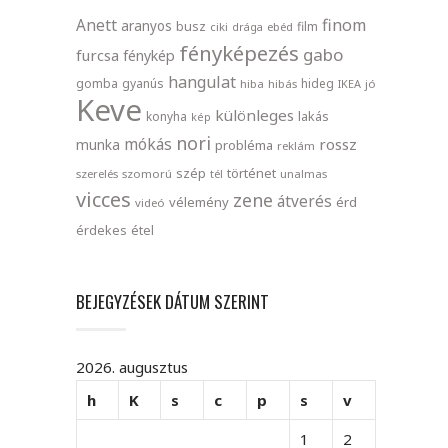
finom
Anett
aranyos
busz
film
ciki
drága
ebéd
fényképezés
gabo
furcsa
fénykép
hangulat
gomba
gyanús
hideg
hiba
hibás
IKEA
jó
Keve
különleges
lakás
konyha
kép
nori
mókás
rossz
munka
probléma
reklám
szép
történet
szerelés
szomorú
tél
unalmas
vicces
zene
átverés
vélemény
érd
videó
érdekes
étel
BEJEGYZÉSEK DÁTUM SZERINT
2026. augusztus
h
K
s
c
p
s
v
1
2