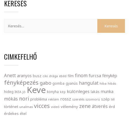
KERESÉS
CIMKEFELHŐ
finom
Anett
furcsa
fénykép
aranyos
busz
film
ciki
drága
ebéd
fényképezés
gabo
hangulat
gomba
gyanús
hiba
hibás
Keve
különleges
munka
lakás
hideg
konyha
IKEA
jó
kép
nori
mókás
rossz
probléma
szép
reklám
szerelés
szomorú
tél
vicces
zene
átverés
történet
vélemény
érd
unalmas
videó
érdekes
étel