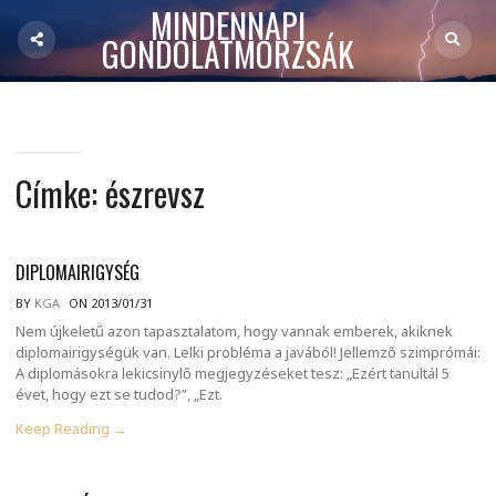
MINDENNAPI
GONDOLATMORZSÁK
Címke:
észrevsz
DIPLOMAIRIGYSÉG
BY
KGA
ON 2013/01/31
Nem újkeletű azon tapasztalatom, hogy vannak emberek, akiknek
diplomairigységük van. Lelki probléma a javából! Jellemző szimprómái:
A diplomásokra lekicsinylő megjegyzéseket tesz: „Ezért tanultál 5
évet, hogy ezt se tudod?”, „Ezt.
Keep Reading →