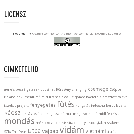
LICENSZ
Blog under the
Creative Commons Attribution-NonCommercial-NoDerivs 3.0 License
CIMKEFELHŐ
csemege
aeneis
beszélgetések
bocsánat
Börzsöny
changing
Csöpke
Béláné
dokumentumfilm
durranás
elavul
elgondolkodtató
elárasztott
falevél
fűtés
fenyegetés
fazekas projekt
hallgatás
index.hu
keret
kivonat
káosz
lazítás
lezárás
magassarkú
mai
meghívó
mellé
midlife crisis
mondás
méz
okoskodik
rászáradt
story
szabálytalan
szakember
vidám
utca
vajbab
vietnámi
SZJA
This Year
ájulás