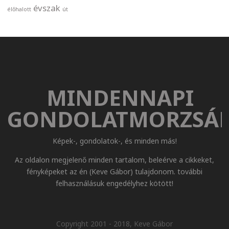
évszak
élőhalott
út
MINDENNAPI
GONDOLATMORZSÁ
Képek-, gondolatok-, és minden más!
Az oldalon megjelenő minden tartalom, beleérve a cikkeket,
fényképeket az én (Keve Gábor) tulajdonom. további
felhasználásuk engedélyhez kötött!
Copyright 2001 - 2018, Keve Gábor