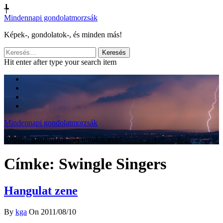
╄
Mindennapi gondolatmorzsák
Képek-, gondolatok-, és minden más!
Keresés:
Hit enter after type your search item
Mindennapi gondolatmorzsák
Képek-, gondolatok-, és minden más!
Címke:
Swingle Singers
Hangulat zene
By
kga
On 2011/08/10