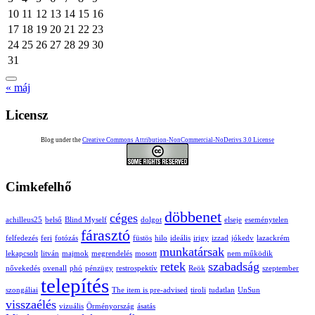
10
11
12
13
14
15
16
17
18
19
20
21
22
23
24
25
26
27
28
29
30
31
« máj
Licensz
Blog under the
Creative Commons Attribution-NonCommercial-NoDerivs 3.0 License
Cimkefelhő
döbbenet
céges
achilleus25
belső
Blind Myself
dolgot
elseje
eseménytelen
fárasztó
felfedezés
feri
fotózás
füstös
hilo
ideális
irigy
izzad
jókedv
lazackrém
munkatársak
lekapcsolt
litván
majmok
megrendelés
mosott
nem működik
retek
szabadság
nővekedés
ovenall
phó
pénzügy
restrospektív
Reök
szeptember
telepítés
szongáliai
The item is pre-advised
tiroli
tudatlan
UnSun
visszaélés
vizuális
Örményország
ásatás