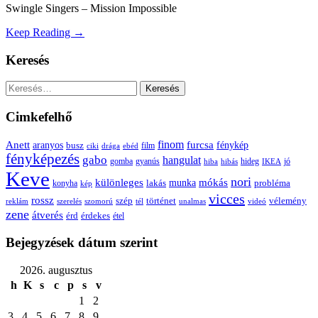
Swingle Singers – Mission Impossible
Keep Reading →
Keresés
Keresés:
Cimkefelhő
Anett
finom
furcsa
fénykép
aranyos
busz
film
ciki
drága
ebéd
fényképezés
gabo
hangulat
gomba
gyanús
hiba
hibás
hideg
IKEA
jó
Keve
nori
különleges
mókás
munka
probléma
lakás
konyha
kép
vicces
rossz
szép
vélemény
történet
reklám
szerelés
szomorú
tél
unalmas
videó
zene
átverés
érd
érdekes
étel
Bejegyzések dátum szerint
2026. augusztus
h
K
s
c
p
s
v
1
2
3
4
5
6
7
8
9