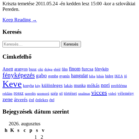
Kriszta temetése 2011.05.24 -én kedden lesz 15:00 -kor a szlovákiai
Pereden.
Keep Reading →
Keresés
Keresés:
Cimkefelhő
Anett
finom
furcsa
fénykép
aranyos
busz
film
ciki
drága
ebéd
fényképezés
gabo
hangulat
gomba
gyanús
hiba
hibás
hideg
IKEA
jó
Keve
nori
különleges
mókás
munka
probléma
lakás
konyha
kép
vicces
rossz
szép
vélemény
történet
reklám
szerelés
szomorú
tél
unalmas
videó
zene
átverés
érd
érdekes
étel
Bejegyzések dátum szerint
2026. augusztus
h
K
s
c
p
s
v
1
2