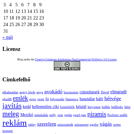
3
4
5
6
7
8
9
10
11
12
13
14
15
16
17
18
19
20
21
22
23
24
25
26
27
28
29
30
31
« máj
Licensz
Blog under the
Creative Commons Attribution-NonCommercial-NoDerivs 3.0 License
Cimkefelhő
avokádó
elmaradt
csúszdapark
alkalmatlan
angry birds
anya
burzsoázia
Dávid
emlék
hétvége
fa
használat
háló
elszállt
error
exim
felvonulás
flamenco
javítás
kedd
kellemetlen ciki
készül
krimifalók
lenyomat
leállás
leállósáv
látni
meleg
piramis
Mexikó
mászkálás
mély
orm
pajtás
pearl jam
Puchner szálló
reklám
szerelem
vágás
ráday
szinonimák
szösszenet
ugobe
zotter
üzenete