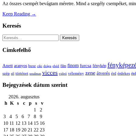
Az összes csempét bevágtam méretre. Mind a szegély csempéket, mind
Keep Reading →
Keresés
Keresés:
Cimkefelhő
fényképez
Anett
finom
furcsa
fénykép
aranyos
busz
film
ciki
drága
ebéd
vicces
zene
átverés
szép
vélemény
érd
történet
érdekes
étel
tél
unalmas
videó
Bejegyzések dátum szerint
2026. augusztus
h
K
s
c
p
s
v
1
2
3
4
5
6
7
8
9
10
11
12
13
14
15
16
17
18
19
20
21
22
23