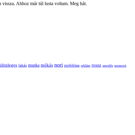
vissza. Ahhoz már túl lusta voltam. Meg hát.
nori
ülönleges
mókás
rossz
munka
probléma
lakás
reklám
szerelés
szomorú