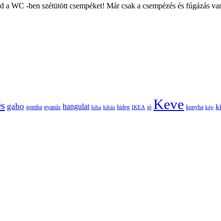
 a WC -ben szétütött csempéket! Már csak a csempézés és fúgázás van 
Keve
és
gabo
hangulat
k
gomba
gyanús
hiba
hibás
hideg
IKEA
jó
konyha
kép