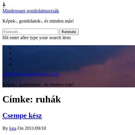
╄
Mindennapi gondolatmorzsák
Képek-, gondolatok-, és minden más!
Keresés:
Hit enter after type your search item
Mindennapi gondolatmorzsák
Képek-, gondolatok-, és minden más!
Címke:
ruhák
Csempe kész
By
kga
On 2011/09/10