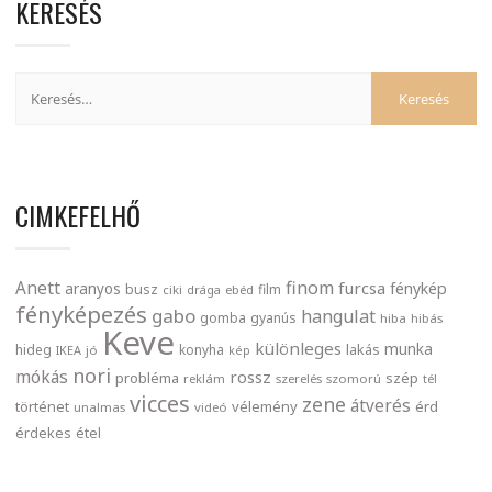
KERESÉS
CIMKEFELHŐ
finom
Anett
furcsa
fénykép
aranyos
busz
film
ciki
drága
ebéd
fényképezés
gabo
hangulat
gomba
gyanús
hiba
hibás
Keve
különleges
munka
lakás
hideg
konyha
IKEA
jó
kép
nori
mókás
rossz
probléma
szép
reklám
szerelés
szomorú
tél
vicces
zene
átverés
történet
vélemény
érd
unalmas
videó
érdekes
étel