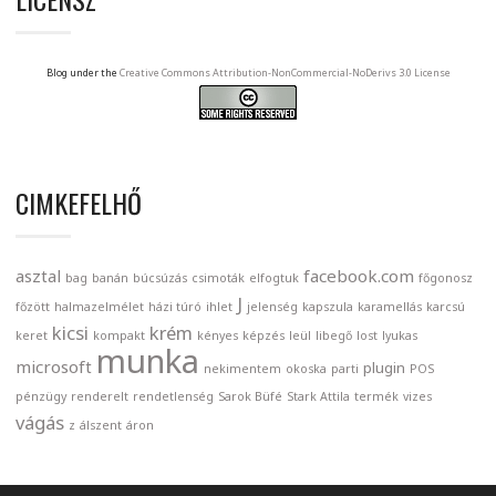
Blog under the
Creative Commons Attribution-NonCommercial-NoDerivs 3.0 License
CIMKEFELHŐ
asztal
facebook.com
bag
banán
búcsúzás
csimoták
elfogtuk
főgonosz
J
főzött
halmazelmélet
házi túró
ihlet
jelenség
kapszula
karamellás
karcsú
kicsi
krém
keret
kompakt
kényes
képzés
leül
libegő
lost
lyukas
munka
microsoft
plugin
nekimentem
okoska
parti
POS
pénzügy
renderelt
rendetlenség
Sarok Büfé
Stark Attila
termék
vizes
vágás
z
álszent
áron