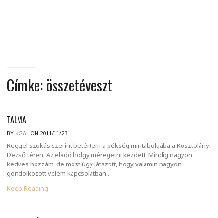
MINDENNAPI
GONDOLATMORZSÁK
Címke:
összetéveszt
TALMA
BY
KGA
ON 2011/11/23
Reggel szokás szerint betértem a pékség mintaboltjába a Kosztolányi
Dezső téren. Az eladó hölgy méregetni kezdett. Mindig nagyon
kedves hozzám, de most úgy látszott, hogy valamin nagyon
gondolkozott velem kapcsolatban..
Keep Reading →