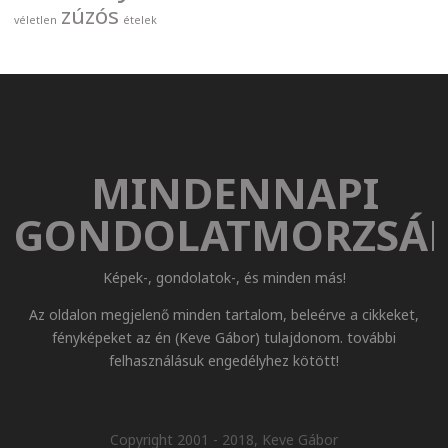
zúzós
véletlen
ételek
MINDENNAPI
GONDOLATMORZSÁ
Képek-, gondolatok-, és minden más!
Az oldalon megjelenő minden tartalom, beleérve a cikkeket,
fényképeket az én (Keve Gábor) tulajdonom. további
felhasználásuk engedélyhez kötött!
Copyright 2001 - 2018, Keve Gábor