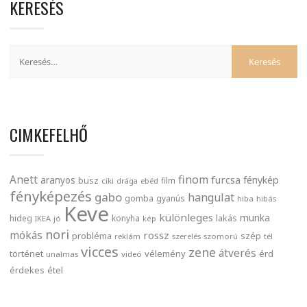
KERESÉS
CIMKEFELHŐ
finom
Anett
furcsa
fénykép
aranyos
busz
film
ciki
drága
ebéd
fényképezés
gabo
hangulat
gomba
gyanús
hiba
hibás
Keve
különleges
munka
lakás
hideg
konyha
IKEA
jó
kép
nori
mókás
rossz
probléma
szép
reklám
szerelés
szomorú
tél
vicces
zene
átverés
történet
vélemény
érd
unalmas
videó
érdekes
étel