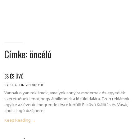
MINDENNAPI
GONDOLATMORZSÁK
Címke:
öncélú
ES ÉS ÜVŐ
BY
KGA
ON 2013/01/10
Vannak olyan reklámok, amelyek annyira modernek és egyediek
szeretnének lenni, hogy átbillennek a ló túloldalára. Ezen reklámok
egyike az évente megrendezésre kerülő Esküvő Kiállítás és Vásár,
ahol a logó dizájnere.
Keep Reading →