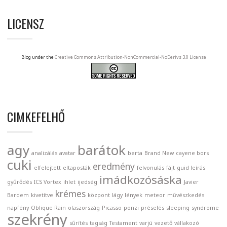
LICENSZ
Blog under the
Creative Commons Attribution-NonCommercial-NoDerivs 3.0 License
CIMKEFELHŐ
agy
barátok
analizálás
avatar
berta
Brand New
cayene bors
cuki
eredmény
elfelejtett
eltaposták
felvonulás
fájt
guid leírás
imádkozósáska
gyűrődés
ICS Vortex
ihlet
ijedség
Javier
krémes
Bardem
kivetítve
központ
lágy
lények
meteor
művészkedés
napfény
Oblique Rain
olaszország
Picasso
ponzi
préselés
sleeping
syndrome
szekrény
sűrítés
tagság
Testament
varjú
vezető
vállakozó