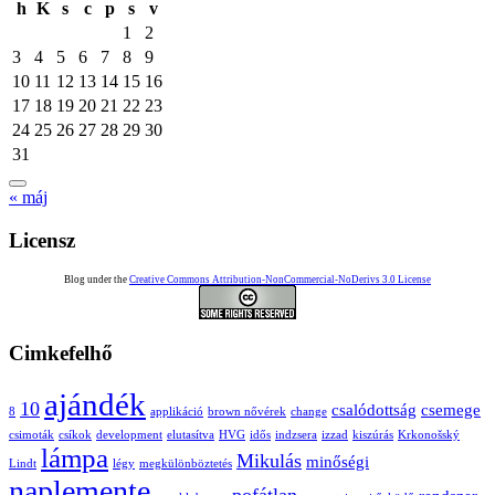
h
K
s
c
p
s
v
1
2
3
4
5
6
7
8
9
10
11
12
13
14
15
16
17
18
19
20
21
22
23
24
25
26
27
28
29
30
31
« máj
Licensz
Blog under the
Creative Commons Attribution-NonCommercial-NoDerivs 3.0 License
Cimkefelhő
ajándék
10
csalódottság
csemege
8
applikáció
brown nővérek
change
csimoták
csíkok
development
elutasítva
HVG
idős
indzsera
izzad
kiszúrás
Krkonošský
lámpa
Mikulás
minőségi
Lindt
légy
megkülönböztetés
naplemente
pofátlan