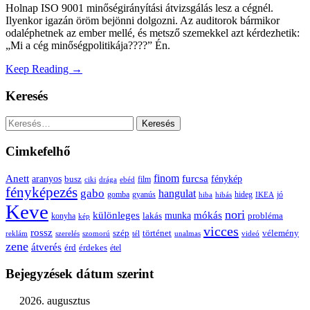
Holnap ISO 9001 minőségirányítási átvizsgálás lesz a cégnél.
Ilyenkor igazán öröm bejönni dolgozni. Az auditorok bármikor
odaléphetnek az ember mellé, és metsző szemekkel azt kérdezhetik:
„Mi a cég minőségpolitikája????” Én.
Keep Reading →
Keresés
Keresés:
Cimkefelhő
Anett
finom
furcsa
fénykép
aranyos
busz
film
ciki
drága
ebéd
fényképezés
gabo
hangulat
gomba
gyanús
hiba
hibás
hideg
IKEA
jó
Keve
nori
különleges
mókás
munka
probléma
lakás
konyha
kép
vicces
rossz
szép
vélemény
történet
reklám
szerelés
szomorú
tél
unalmas
videó
zene
átverés
érd
érdekes
étel
Bejegyzések dátum szerint
2026. augusztus