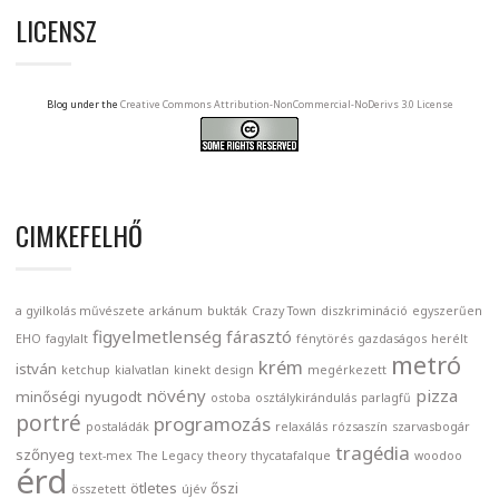
LICENSZ
Blog under the
Creative Commons Attribution-NonCommercial-NoDerivs 3.0 License
CIMKEFELHŐ
a gyilkolás művészete
arkánum
bukták
Crazy Town
diszkrimináció
egyszerűen
figyelmetlenség
fárasztó
EHO
fagylalt
fénytörés
gazdaságos
herélt
metró
krém
istván
ketchup
kialvatlan
kinekt design
megérkezett
növény
pizza
minőségi
nyugodt
ostoba
osztálykirándulás
parlagfű
portré
programozás
postaládák
relaxálás
rózsaszín
szarvasbogár
tragédia
szőnyeg
text-mex
The Legacy
theory
thycatafalque
woodoo
érd
ötletes
őszi
összetett
újév