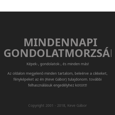
MINDENNAPI
GONDOLATMORZSÁ
Képek-, gondolatok-, és minden más!
Az oldalon megjelenő minden tartalom, beleérve a cikkeket,
fényképeket az én (Keve Gábor) tulajdonom. további
felhasználásuk engedélyhez kötött!
Copyright 2001 - 2018, Keve Gábor