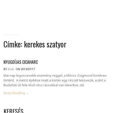
MINDENNAPI
GONDOLATMORZSÁK
Címke:
kerekes szatyor
NYUGDÍJAS CICAHARC
BY
KGA
ON 2013/07/17
Mai nap legviccesebb esemény reggel, a Móricz Zsigmond körtéren
történt. A metró építése miatt a körtér egy részét lekövezik, ezért a
Budafoki út fele lévő rész rácsokkal van lekerítve, ott.
Keep Reading →
KERESÉS