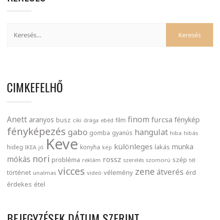
CIMKEFELHŐ
finom
Anett
furcsa
fénykép
aranyos
busz
film
ciki
drága
ebéd
fényképezés
gabo
hangulat
gomba
gyanús
hiba
hibás
Keve
különleges
munka
lakás
hideg
konyha
IKEA
jó
kép
nori
mókás
rossz
probléma
szép
reklám
szerelés
szomorú
tél
vicces
zene
átverés
történet
vélemény
érd
unalmas
videó
érdekes
étel
BEJEGYZÉSEK DÁTUM SZERINT