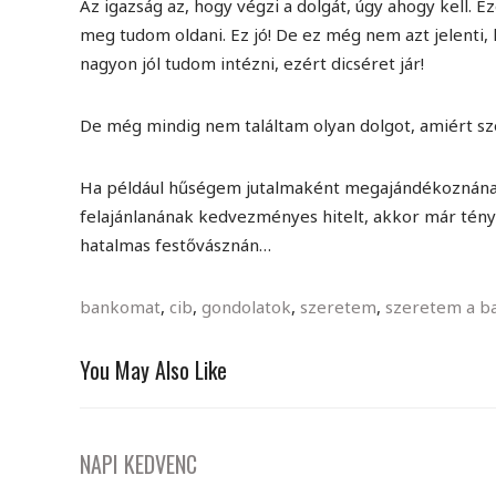
Az igazság az, hogy végzi a dolgát, úgy ahogy kell.
meg tudom oldani. Ez jó! De ez még nem azt jelenti
nagyon jól tudom intézni, ezért dicséret jár!
De még mindig nem találtam olyan dolgot, amiért s
Ha például hűségem jutalmaként megajándékoznának 
felajánlanának kedvezményes hitelt, akkor már tény
hatalmas festővásznán…
bankomat
,
cib
,
gondolatok
,
szeretem
,
szeretem a b
You May Also Like
NAPI KEDVENC