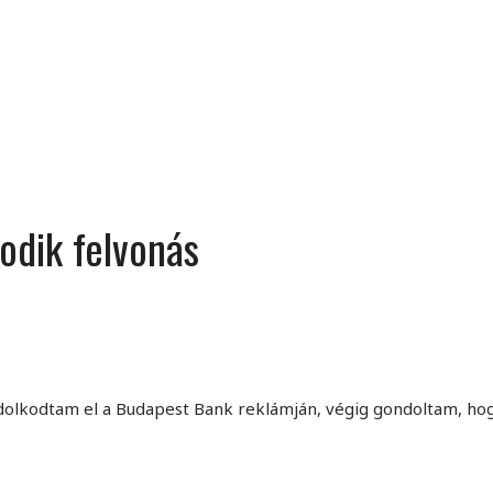
MINDENNAPI GONDOLATMORZSÁK
Képek-, gondolatok-, és minden más!
odik felvonás
dolkodtam el a Budapest Bank reklámján, végig gondoltam, ho