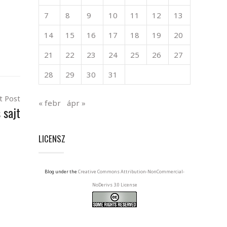
7
8
9
10
11
12
13
14
15
16
17
18
19
20
21
22
23
24
25
26
27
28
29
30
31
t Post
« febr
ápr »
 sajt
LICENSZ
Blog under the
Creative Commons Attribution-NonCommercial-
NoDerivs 3.0 License