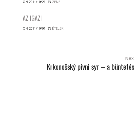
ON 2011/10/21
IN
ZENE
AZ IGAZI
ON 2011/10/01
IN
ÉTELEK
Nex
Krkonošský pivni syr – a büntetés