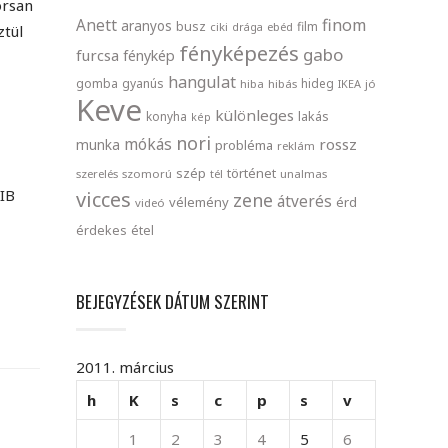
orsan
finom
Anett
aranyos
busz
film
ciki
drága
ebéd
ztül
fényképezés
gabo
furcsa
fénykép
hangulat
gomba
gyanús
hideg
hiba
hibás
IKEA
jó
Keve
különleges
lakás
konyha
kép
nori
mókás
rossz
munka
probléma
reklám
szép
történet
szerelés
szomorú
tél
unalmas
CIB
vicces
zene
átverés
vélemény
érd
videó
érdekes
étel
BEJEGYZÉSEK DÁTUM SZERINT
2011. március
h
K
s
c
p
s
v
1
2
3
4
5
6