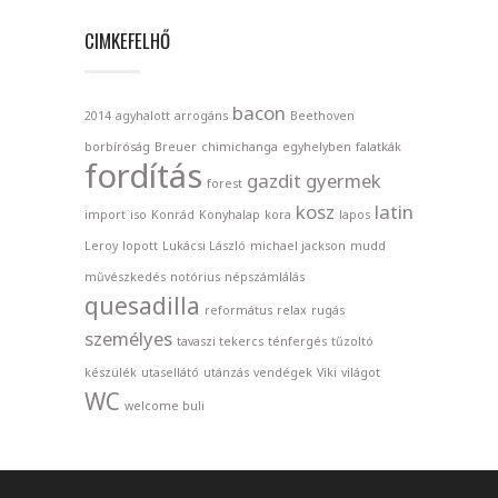
CIMKEFELHŐ
bacon
2014
agyhalott
arrogáns
Beethoven
borbíróság
Breuer
chimichanga
egyhelyben
falatkák
fordítás
gazdit
gyermek
forest
kosz
latin
import
iso
Konrád
Konyhalap
kora
lapos
Leroy
lopott
Lukácsi László
michael jackson
mudd
művészkedés
notórius
népszámlálás
quesadilla
református
relax
rugás
személyes
tavaszi tekercs
ténfergés
tűzoltó
készülék
utasellátó
utánzás
vendégek
Viki
világot
WC
welcome buli