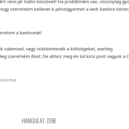
 Ezért nem jár külön köszönet! Ha problémám van, viszonylag gy
, hogy szeretnem kellene! A pénzügyeimet a web bankon keres
zeretem a bankomat!
valamivel, vagy csökkentenék a költségeket, esetleg
leg szeretném őket. De ahhoz meg én túl kicsi pont vagyok a 
ankomat
HANGULAT ZENE