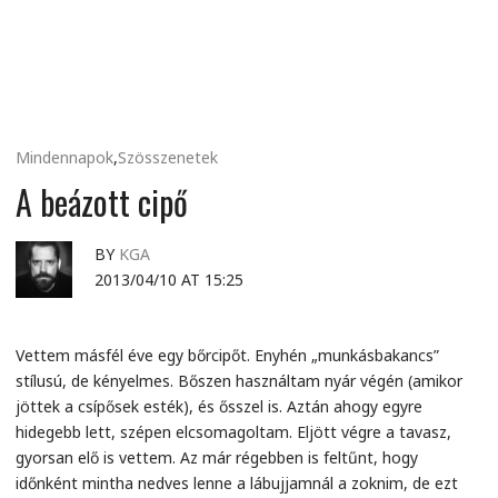
MINDENNAPI
GONDOLATMORZSÁK
Mindennapok
,
Szösszenetek
A beázott cipő
BY
KGA
2013/04/10 AT 15:25
Vettem másfél éve egy bőrcipőt. Enyhén „munkásbakancs”
stílusú, de kényelmes. Bőszen használtam nyár végén (amikor
jöttek a csípősek esték), és ősszel is. Aztán ahogy egyre
hidegebb lett, szépen elcsomagoltam. Eljött végre a tavasz,
gyorsan elő is vettem. Az már régebben is feltűnt, hogy
időnként mintha nedves lenne a lábujjamnál a zoknim, de ezt