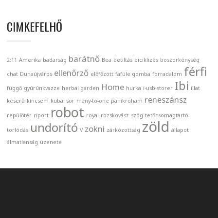
CIMKEFELHŐ
barátnő
2:11
Amerika
badarság
Bea
betiltás
biciklizés
boszorkénység
férfi
ellenőrző
chat
Dunaújvárps
előfőzött
fafüle gomba
forradalom
Ibi
Home
függő
gyúrúnkvazze
herbal garden
hurka
i-usb-storer
illat
reneszánsz
keserű
kincsem
kubai sör
many-to-one
pánikroham
robot
repülőtér
riport
royal
rozskovász
szög
tetőcsomagtartó
zöld
undorító
zokni
torlódás
V
zárkózottság
állapot
álmatlanság
üzenete