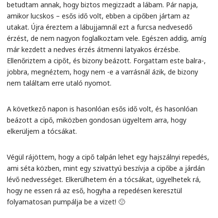
betudtam annak, hogy biztos megizzadt a lábam. Pár napja,
amikor lucskos – esős idő volt, ebben a cipőben jártam az
utakat. Újra éreztem a lábujjamnál ezt a furcsa nedvesedő
érzést, de nem nagyon foglalkoztam vele. Egészen addig, amíg
már kezdett a nedves érzés átmenni latyakos érzésbe.
Ellenőriztem a cipőt, és bizony beázott. Forgattam este balra-,
jobbra, megnéztem, hogy nem -e a varrásnál ázik, de bizony
nem találtam erre utaló nyomot.
A következő napon is hasonlóan esős idő volt, és hasonlóan
beázott a cipő, miközben gondosan ügyeltem arra, hogy
elkerüljem a tócsákat.
Végül rájöttem, hogy a cipő talpán lehet egy hajszálnyi repedés,
ami séta közben, mint egy szivattyú beszívja a cipőbe a járdán
lévő nedvességet. Elkerülhetem én a tócsákat, ügyelhetek rá,
hogy ne essen rá az eső, hogyha a repedésen keresztül
folyamatosan pumpálja be a vizet! 🙁