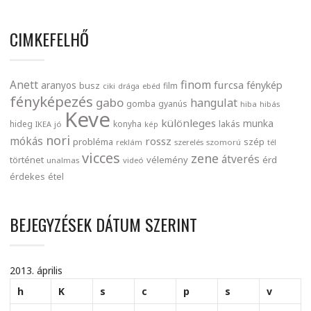
CIMKEFELHŐ
finom
Anett
furcsa
fénykép
aranyos
busz
film
ciki
drága
ebéd
fényképezés
gabo
hangulat
gomba
gyanús
hiba
hibás
Keve
különleges
munka
lakás
hideg
konyha
IKEA
jó
kép
nori
mókás
rossz
probléma
szép
reklám
szerelés
szomorú
tél
vicces
zene
átverés
történet
vélemény
érd
unalmas
videó
érdekes
étel
BEJEGYZÉSEK DÁTUM SZERINT
2013. április
h
K
s
c
p
s
v