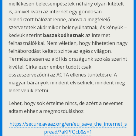
mellékesen belecsempésztek néhány olyan kitételt
is, amivel kvázi az internet egy gondosan
ellenőrzött hálózat lenne, ahova a megfelelő
szervezetek akármikor belenyúlhatnak, és kényük –
kedvük szerint
baszakodhatnak
az internet
felhasználókkal. Nem véletlen, hogy hihetetlen nagy
felháborodást keltett szinte az egész világon.
Természetesen ez alól kis országunk szokás szerint
kivétel. Cirka ezer ember tudott csak
összeszerveződni az ACTA ellenes tüntetésre. A
magyar bárányok mindent elviselnek, mindent meg
lehet velük etetni.
Lehet, hogy sok értelme nincs, de azért a nevemet
adtam ehhez a megmozduláshoz:
https://secure.avaaz.org/en/eu_save_the_internet_s
pread/?aKPfQcb&s=1