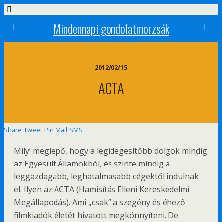
Mindennapi gondolatmorzsák
2012/02/15
ACTA
Share
Tweet
Pin
Mail
SMS
Mily’ meglepő, hogy a legidegesítőbb dolgok mindig
az Egyesült Államokból, és szinte mindig a
leggazdagabb, leghatalmasabb cégektől indulnak
el. Ilyen az ACTA (Hamisítás Elleni Kereskedelmi
Megállapodás). Ami „csak” a szegény és éhező
filmkiadók életét hivatott megkönnyíteni. De