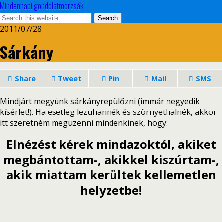
Mindennapi gondolatmorzsák
2011/07/28
Sárkány
Share
Tweet
Pin
Mail
SMS
Mindjárt megyünk sárkányrepülőzni (immár negyedik
kísérlet!). Ha esetleg lezuhannék és szörnyethalnék, akkor
itt szeretném megüzenni mindenkinek, hogy:
Elnézést kérek mindazoktól, akiket
megbántottam-, akikkel kiszúrtam-,
akik miattam kerültek kellemetlen
helyzetbe!