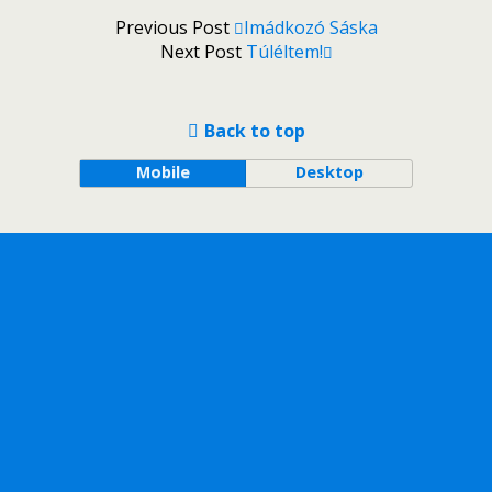
Previous Post
Imádkozó Sáska
Next Post
Túléltem!
Back to top
Mobile
Desktop