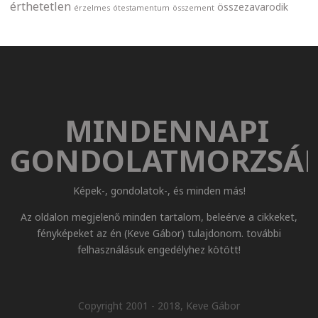
érthetetlen
összezavarodik
érzelmes
ótestamentum
összement
MINDENNAPI
GONDOLATMORZSÁ
Képek-, gondolatok-, és minden más!
Az oldalon megjelenő minden tartalom, beleérve a cikkeket,
fényképeket az én (Keve Gábor) tulajdonom. további
felhasználásuk engedélyhez kötött!
Copyright 2001 - 2018, Keve Gábor