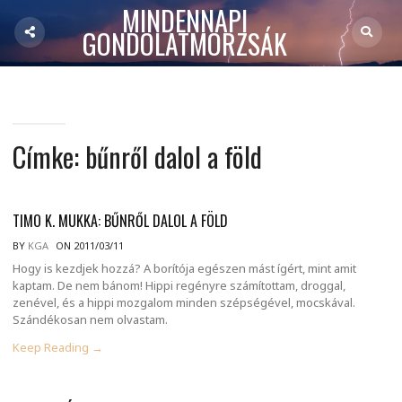
MINDENNAPI
GONDOLATMORZSÁK
Címke:
bűnről dalol a föld
TIMO K. MUKKA: BŰNRŐL DALOL A FÖLD
BY
KGA
ON 2011/03/11
Hogy is kezdjek hozzá? A borítója egészen mást ígért, mint amit
kaptam. De nem bánom! Hippi regényre számítottam, droggal,
zenével, és a hippi mozgalom minden szépségével, mocskával.
Szándékosan nem olvastam.
Keep Reading →