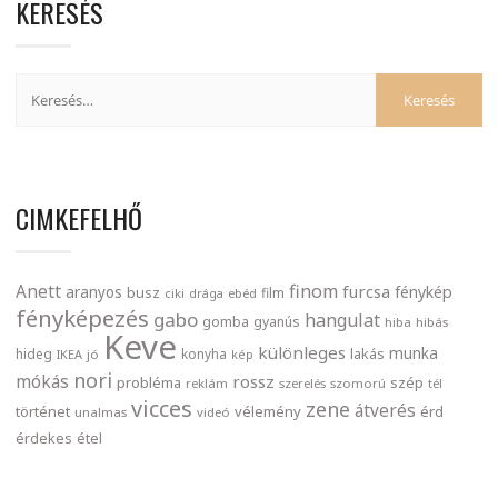
KERESÉS
CIMKEFELHŐ
finom
Anett
furcsa
fénykép
aranyos
busz
film
ciki
drága
ebéd
fényképezés
gabo
hangulat
gomba
gyanús
hiba
hibás
Keve
különleges
munka
lakás
hideg
konyha
IKEA
jó
kép
nori
mókás
rossz
probléma
szép
reklám
szerelés
szomorú
tél
vicces
zene
átverés
történet
vélemény
érd
unalmas
videó
érdekes
étel