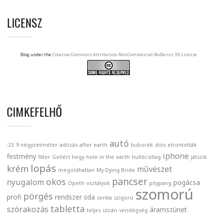
LICENSZ
Blog under the
Creative Commons Attribution-NonCommercial-NoDerivs 3.0 License
CIMKEFELHŐ
autó
-23
9 négyzetméter
adózás
after earth
buborék
diós
elrontották
iphone
festmény
filter
Gellért hegy
hole in the earth
hullócsillag
játszik
lopás
krém
művészet
megoldhatlan
My Dying Bride
pancser
okos
nyugalom
pogácsa
Opeth
osztályok
pitypang
szomorú
pörgés
profi
rendszer
sda
sonka
szigorú
tabletta
szórakozás
áramszünet
teljes
utcán
vendégség