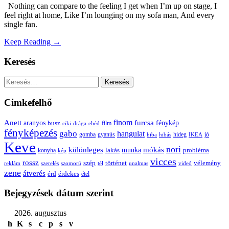
Nothing can compare to the feeling I get when I’m up on stage, I
feel right at home, Like I’m lounging on my sofa man, And every
single fan.
Keep Reading →
Keresés
Keresés:
Cimkefelhő
Anett
finom
furcsa
fénykép
aranyos
busz
film
ciki
drága
ebéd
fényképezés
gabo
hangulat
gomba
gyanús
hiba
hibás
hideg
IKEA
jó
Keve
nori
különleges
mókás
munka
probléma
lakás
konyha
kép
vicces
rossz
szép
vélemény
történet
reklám
szerelés
szomorú
tél
unalmas
videó
zene
átverés
érd
érdekes
étel
Bejegyzések dátum szerint
2026. augusztus
h
K
s
c
p
s
v