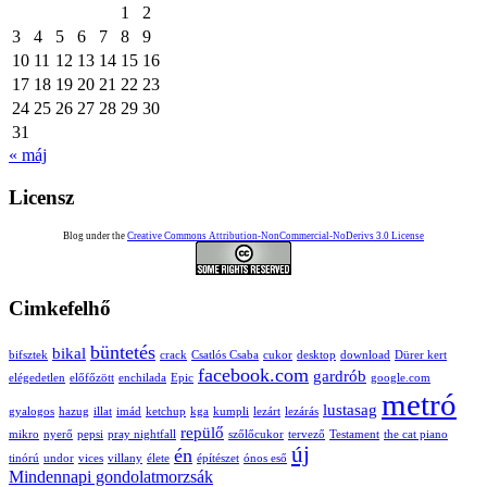
1
2
3
4
5
6
7
8
9
10
11
12
13
14
15
16
17
18
19
20
21
22
23
24
25
26
27
28
29
30
31
« máj
Licensz
Blog under the
Creative Commons Attribution-NonCommercial-NoDerivs 3.0 License
Cimkefelhő
büntetés
bikal
bifsztek
crack
Csatlós Csaba
cukor
desktop
download
Dürer kert
facebook.com
gardrób
elégedetlen
előfőzött
enchilada
Epic
google.com
metró
lustasag
gyalogos
hazug
illat
imád
ketchup
kga
kumpli
lezárt
lezárás
repülő
mikro
nyerő
pepsi
pray nightfall
szőlőcukor
tervező
Testament
the cat piano
új
én
tinórú
undor
vices
villany
élete
építészet
ónos eső
Mindennapi gondolatmorzsák