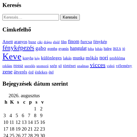
Keresés
Keresés:
Cimkefelhő
Anett
finom
furcsa
fénykép
aranyos
busz
film
ciki
drága
ebéd
fényképezés
gabo
hangulat
gomba
gyanús
hiba
hibás
hideg
IKEA
jó
Keve
nori
különleges
mókás
munka
probléma
lakás
konyha
kép
vicces
rossz
szép
vélemény
történet
reklám
szerelés
szomorú
tél
unalmas
videó
zene
átverés
érd
érdekes
étel
Bejegyzések dátum szerint
2026. augusztus
h
K
s
c
p
s
v
1
2
3
4
5
6
7
8
9
10
11
12
13
14
15
16
17
18
19
20
21
22
23
24
25
26
27
28
29
30