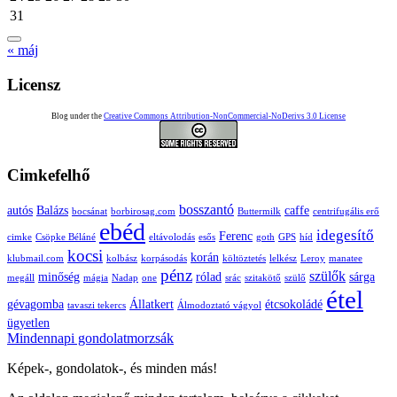
31
« máj
Licensz
Blog under the
Creative Commons Attribution-NonCommercial-NoDerivs 3.0 License
Cimkefelhő
bosszantó
autós
Balázs
caffe
bocsánat
borbirosag.com
Buttermilk
centrifugális erő
ebéd
idegesítő
Ferenc
cimke
Csöpke Béláné
eltávolodás
esős
goth
GPS
híd
kocsi
korán
klubmail.com
kolbász
korpásodás
költöztetés
lelkész
Leroy
manatee
pénz
szülők
minőség
rólad
sárga
megáll
mágia
Nadap
one
srác
szitakötő
szülő
étel
gévagomba
Állatkert
étcsokoládé
tavaszi tekercs
Álmodoztató vágyol
ügyetlen
Mindennapi gondolatmorzsák
Képek-, gondolatok-, és minden más!