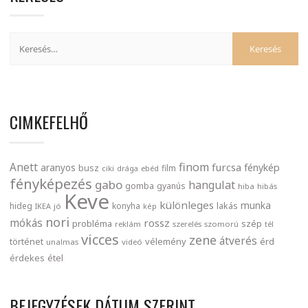
CIMKEFELHŐ
finom
Anett
furcsa
fénykép
aranyos
busz
film
ciki
drága
ebéd
fényképezés
gabo
hangulat
gomba
gyanús
hiba
hibás
Keve
különleges
munka
lakás
hideg
konyha
IKEA
jó
kép
nori
mókás
rossz
probléma
szép
reklám
szerelés
szomorú
tél
vicces
zene
átverés
történet
vélemény
érd
unalmas
videó
érdekes
étel
BEJEGYZÉSEK DÁTUM SZERINT