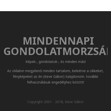
MINDENNAPI
GONDOLATMORZSÁ
Képek-, gondolatok-, és minden más!
Az oldalon megjelenő minden tartalom, beleérve a cikkeket,
fényképeket az én (Keve Gábor) tulajdonom. további
felhasználásuk engedélyhez kötött!
Copyright 2001 - 2018, Keve Gábor