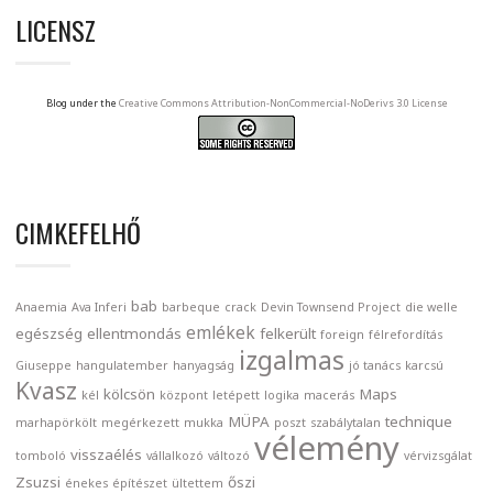
LICENSZ
Blog under the
Creative Commons Attribution-NonCommercial-NoDerivs 3.0 License
CIMKEFELHŐ
bab
Anaemia
Ava Inferi
barbeque
crack
Devin Townsend Project
die welle
emlékek
egészség
ellentmondás
felkerült
foreign
félrefordítás
izgalmas
Giuseppe
hangulatember
hanyagság
jó tanács
karcsú
Kvasz
kölcsön
Maps
kél
központ
letépett
logika
macerás
MÜPA
technique
marhapörkölt
megérkezett
mukka
poszt
szabálytalan
vélemény
visszaélés
tomboló
vállalkozó
változó
vérvizsgálat
Zsuzsi
őszi
énekes
építészet
ültettem