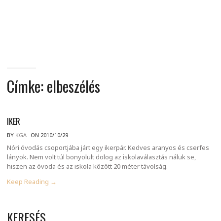
MINDENNAPI
GONDOLATMORZSÁK
Címke:
elbeszélés
IKER
BY
KGA
ON 2010/10/29
Nóri óvodás csoportjába járt egy ikerpár. Kedves aranyos és cserfes
lányok. Nem volt túl bonyolult dolog az iskolaválasztás náluk se,
hiszen az óvoda és az iskola között 20 méter távolság.
Keep Reading →
KERESÉS