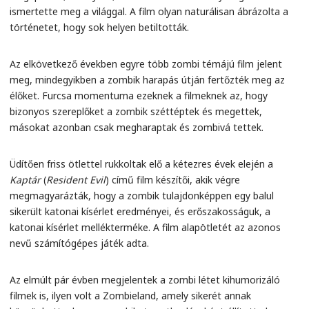
ismertette meg a világgal. A film olyan naturálisan ábrázolta a
történetet, hogy sok helyen betiltották.
Az elkövetkező években egyre több zombi témájú film jelent
meg, mindegyikben a zombik harapás útján fertőzték meg az
élőket. Furcsa momentuma ezeknek a filmeknek az, hogy
bizonyos szereplőket a zombik széttéptek és megettek,
másokat azonban csak megharaptak és zombivá tettek.
Üdítően friss ötlettel rukkoltak elő a kétezres évek elején a
Kaptár
(
Resident Evil
) című film készítői, akik végre
megmagyarázták, hogy a zombik tulajdonképpen egy balul
sikerült katonai kísérlet eredményei, és erőszakosságuk, a
katonai kísérlet mellékterméke. A film alapötletét az azonos
nevű számítógépes játék adta.
Az elmúlt pár évben megjelentek a zombi létet kihumorizáló
filmek is, ilyen volt a Zombieland, amely sikerét annak