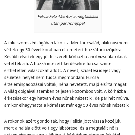
Felicia Felix-Mentor, a megtalálása
után pár hónappal
A falu szomszédságában lakott a Mentor család, akik ráismerni
véltek egy 30 évvel korábban eltemetett hozzátartozójukra.
Később elvitték egy jól felszerelt kórházba ahol vizsgálatoknak
vetették alá. A hozzá intézett kérdésekre furcsa szinte
érthetetlen válaszokat adott. A nevét, születési idejét vagy
születési helyét nem tudta megmondani. Furcsa
érzelemingadozásai voltak, néha nevetett, majd elsírta magát.
A világ dolgaival szemben teljesen közömbös volt. A kórházba
érkezésekor egy hatvan éves nőnek nézett ki, de pár hét múlva,
amikor elhagyhatta a kórházat már egy 50 éves nőnek nézett ki.
A rokonok azért gondolták, hogy Felicia jött vissza közéjük,
mert a halála előtt volt egy lábtörése, és a megtalált nő is
erősen bicegett arra a lábára. A kórházban röntgen felvétel