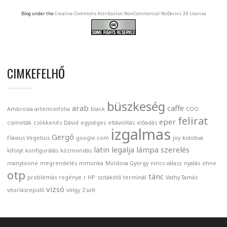
Blog under the
Creative Commons Attribution-NonCommercial-NoDerivs 3.0 License
CIMKEFELHŐ
büszkeség
arab
caffe
Ambrosia artemisiifolia
black
COO
felirat
eper
csimoták
csökkenés
Dávid
egységes
eltávolítás
előadás
izgalmas
Gergő
Flavius Vegetius
google.com
joy
kidobva
latin
legalja
lámpa szerelés
kifolyt
konfigurálás
közmondás
manytoone
megrendelés
mmunka
Moldova György
nincs válasz
nyalás
ohne
otp
tánc
problémás
regénye
r HP
szitakötő
terminál
Vathy Tamás
vizsó
vitorlásrepülő
völgy
Zsolt