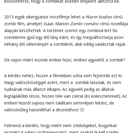
köszönhette, hogy a zombikat esetlen lényként állította be.
2013 egyik sikergyanús mozifilmje lehet a
Warm bodies
című
zombi film, amelyet Isaac Marion
Zombi románc
című novellája
alapján készítettek. A történet szerint egy zombivá lett fiú
szerelemre gyúl egy élő lány iránt, és így megváltoztatja azon
néhány élő véleményét a zombikról, akik eddig vadásztak rájuk.
De vajon miért esznek ember húst, emberi agyvelőt a zombik?
A kérdés nehéz, hiszen a filmekben soha sem fejtették ezt ki.
Nagy valószínűséggel azért, mert a zombik lassúak, és nem
tudnának más állatot elkapni. Az agyvelő pedig az állatok
legtáplálóbb része, hiszen tele van zsírral (és koleszterinnel!). Az
emberi húsról sajnos nem találtam semmilyen leírást, de
valószínűleg hasonlíthat a disznóéhoz! 🙂
Felmerül a kérdés, hogy miért nem zöldségeket, bogyókat
esznek? A válasz pofonegyszerű, mert azokat le kell szedni,