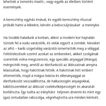
lehettek a temetés miatti-, vagy egyéb az életben történt
események.
A keresztény egyház imával, és egyéb keresztény rítussal
próbált hatni a lelkekre, kérvén a bebocsájtásukat a mennybe.
Ha tovább haladunk a korban, akkor a modern kor hajnalán
tűntek fel a vudu varázslók, és velük együtt a zombik. Nevüket
az afró – karib szigetvilág varázslói ismertették meg a világgal.
Feltételezések szerint azokat az embereket, akiket szolgának
szerettek volna megszerezni, egy speciális anyaggal (Wanga)
mérgezték meg, amitől az életfunkciói az áldozatnak annyira
lelassultak, hogy halottnak hitték. A halottnak hitt embert
eltemették, majd a mágus kiásta és ellenanyaggal az
életfunkcióit visszaállította, de hallucinogén anyagokkal,
kábítószerekkel az áldozat cselekvőképességét és akaratát
korlátozta. Így tudta az irányítást teljesen átvenni és mint egy
igazi öntudatlan rabszolga, végrehajtotta ura minden kérését.