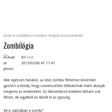
MINDENNAPI
GONDOLATMORZSÁK
Azok a csodálatos modern dolgok
,
Szösszenetek
Zombilógia
BY
KGA
2013/02/06 AT 11:47
Már egészen fiatalon, az első zombis filmemet követően
gyötört a kétely, hogy szerencsétlen élőhalottak miért akarják
megenni az embereket. Az elkövetkező években láttam sok
filmet, de egyikből se derült ki az igazság.
Mi is valójában a zombi?