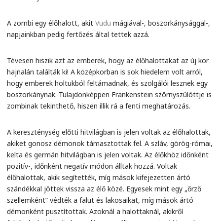
A zombi egy élőhalott, akit
Vudu
mágiával-, boszorkánysággal-,
napjainkban pedig fertőzés által tettek azzá.
Tévesen hiszik azt az emberek, hogy az élőhalottakat az új kor
hajnalán találták ki! A középkorban is sok hiedelem volt arról,
hogy emberek holtukból feltámadnak, és szolgálói lesznek egy
boszorkánynak. Tulajdonképpen Frankenstein szörnyszülöttje is
zombinak tekinthető, hiszen illik rá a fenti meghatározás.
A kereszténység előtti hitvilágban is jelen voltak az élőhalottak,
akiket gonosz démonok támasztottak fel. A szláv, görög-római,
kelta és germán hitvilágban is jelen voltak. Az élőkhöz időnként
pozitív-, időnként negatív módon álltak hozzá. Voltak
élőhalottak, akik segítették, míg mások kifejezetten ártó
szándékkal jöttek vissza az élő közé. Egyesek mint egy „őrző
szellemként” védték a falut és lakosaikat, míg mások ártó
démonként pusztítottak. Azoknál a halottaknál, akikről