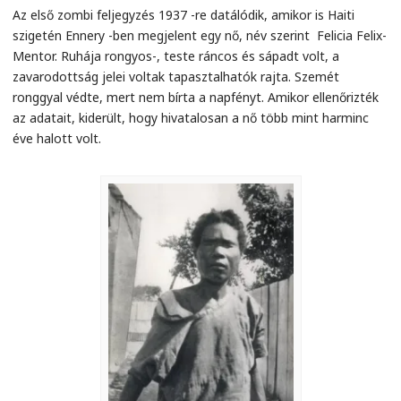
Az első zombi feljegyzés 1937 -re datálódik, amikor is Haiti
szigetén Ennery -ben megjelent egy nő, név szerint Felicia Felix-
Mentor. Ruhája rongyos-, teste ráncos és sápadt volt, a
zavarodottság jelei voltak tapasztalhatók rajta. Szemét
ronggyal védte, mert nem bírta a napfényt. Amikor ellenőrizték
az adatait, kiderült, hogy hivatalosan a nő több mint harminc
éve halott volt.