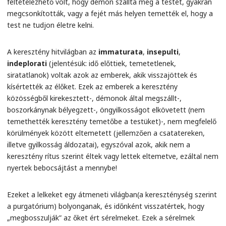
feltételezhető volt, hogy démon szállta meg a testét, gyakran
megcsonkították, vagy a fejét más helyen temették el, hogy a
test ne tudjon életre kelni.
A keresztény hitvilágban az
immaturata
,
insepulti
,
indeplorati
(jelentésük: idő előttiek, temetetlenek,
siratatlanok) voltak azok az emberek, akik visszajöttek és
kísértették az élőket. Ezek az emberek a keresztény
közösségből kirekesztett-, démonok által megszállt-,
boszorkánynak bélyegzett-, öngyilkosságot elkövetett (nem
temethették keresztény temetőbe a testüket)-, nem megfelelő
körülmények között eltemetett (jellemzően a csatatereken,
illetve gyilkosság áldozatai), egyszóval azok, akik nem a
keresztény rítus szerint éltek vagy lettek eltemetve, ezáltal nem
nyertek bebocsájtást a mennybe!
Ezeket a lelkeket egy átmeneti világban(a kereszténység szerint
a purgatórium) bolyonganak, és időnként visszatértek, hogy
„megbosszulják” az őket ért sérelmeket. Ezek a sérelmek