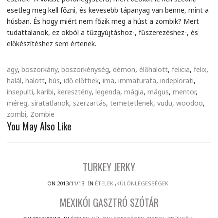
esetleg meg kell főzni, és kevesebb tápanyag van benne, mint a
húsban. És hogy miért nem főzik meg a húst a zombik? Mert
tudattalanok, ez okból a tűzgyújtáshoz-, fűszerezéshez-, és
előkészítéshez sem értenek.
agy
,
boszorkány
,
boszorkénység
,
démon
,
élőhalott
,
felicia
,
felix
,
halál
,
halott
,
hús
,
idő előttiek
,
ima
,
immaturata
,
indeplorati
,
insepulti
,
karibi
,
keresztény
,
legenda
,
mágia
,
mágus
,
mentor
,
méreg
,
siratatlanok
,
szerzartás
,
temetetlenek
,
vudu
,
woodoo
,
zombi
,
Zombie
You May Also Like
TURKEY JERKY
ON 2013/11/13
IN
ÉTELEK
,
KÜLÖNLEGESSÉGEK
MEXIKÓI GASZTRÓ SZÓTÁR