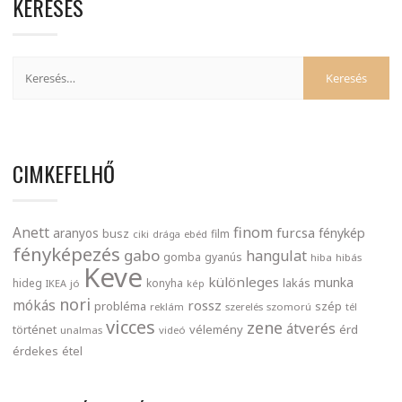
KERESÉS
CIMKEFELHŐ
finom
Anett
furcsa
fénykép
aranyos
busz
film
ciki
drága
ebéd
fényképezés
gabo
hangulat
gomba
gyanús
hiba
hibás
Keve
különleges
munka
lakás
hideg
konyha
IKEA
jó
kép
nori
mókás
rossz
probléma
szép
reklám
szerelés
szomorú
tél
vicces
zene
átverés
történet
vélemény
érd
unalmas
videó
érdekes
étel