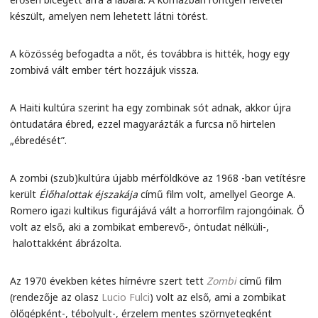
készült, amelyen nem lehetett látni törést.
A közösség befogadta a nőt, és továbbra is hitték, hogy egy
zombivá vált ember tért hozzájuk vissza.
A Haiti kultúra szerint ha egy zombinak sót adnak, akkor újra
öntudatára ébred, ezzel magyarázták a furcsa nő hirtelen
„ébredését”.
A zombi (szub)kultúra újabb mérföldköve az 1968 -ban vetítésre
került
Élőhalottak éjszakája
című film volt, amellyel George A.
Romero igazi kultikus figurájává vált a horrorfilm rajongóinak. Ő
volt az első, aki a zombikat emberevő-, öntudat nélküli-,
halottakként ábrázolta.
Az 1970 években kétes hírnévre szert tett
Zombi
című film
(rendezője az olasz
Lucio Fulci
) volt az első, ami a zombikat
ölőgépként-, tébolyult-, érzelem mentes szörnyetegként