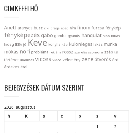
CIMKEFELHŐ
finom
Anett
furcsa
fénykép
aranyos
busz
film
ciki
drága
ebéd
fényképezés
gabo
hangulat
gomba
gyanús
hiba
hibás
Keve
különleges
munka
lakás
hideg
konyha
IKEA
jó
kép
nori
mókás
rossz
probléma
szép
reklám
szerelés
szomorú
tél
vicces
zene
átverés
történet
vélemény
érd
unalmas
videó
érdekes
étel
BEJEGYZÉSEK DÁTUM SZERINT
2026. augusztus
h
K
s
c
p
s
v
1
2