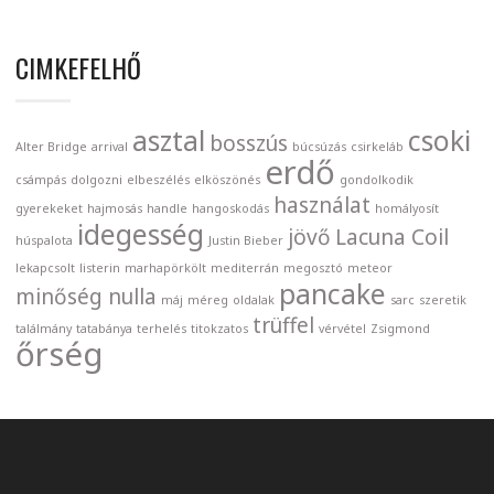
CIMKEFELHŐ
asztal
csoki
bosszús
Alter Bridge
arrival
búcsúzás
csirkeláb
erdő
csámpás
dolgozni
elbeszélés
elköszönés
gondolkodik
használat
gyerekeket
hajmosás
handle
hangoskodás
homályosít
idegesség
jövő
Lacuna Coil
húspalota
Justin Bieber
lekapcsolt
listerin
marhapörkölt
mediterrán
megosztó
meteor
pancake
minőség nulla
máj
méreg
oldalak
sarc
szeretik
trüffel
találmány
tatabánya
terhelés
titokzatos
vérvétel
Zsigmond
őrség