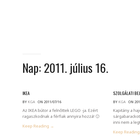
Nap:
2011. július 16.
IKEA
SZOLGÁLATI BE
BY
KGA
ON 2011/07/16
BY
KGA
ON 201
Az IKEA bútor a felnőttek LEGO -ja. Ezért
Kapitány a ha
ragaszkodnak a férfiak annyira hozzá! 🙂
sárgabarackot
inni nem a legt
Keep Reading →
Keep Readin