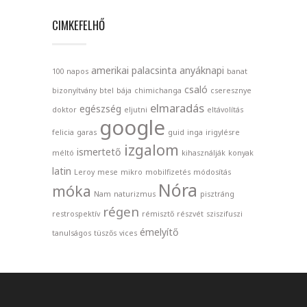
CIMKEFELHŐ
amerikai palacsinta
anyáknapi
100 napos
banat
csaló
bizonyítvány
btel
bája
chimichanga
cseresznye
elmaradás
egészség
doktor
eljutni
eltávolítás
google
felicia
garas
guid
inga
irigylésre
izgalom
ismertető
méltó
kihasználják
konyak
latin
Leroy
mese
mikro
mobilfizetés
módosítás
Nóra
móka
Nam
naturizmus
pisztráng
régen
restrospektív
rémisztő
részvét
sziszifuszi
émelyítő
tanulságos
tüszős
vices