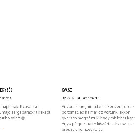
MINDENNAPI GONDOLATMORZSÁK
Képek-, gondolatok-, és minden más!
JEGYZÉS
KVASZ
1/07/16
BY
KGA
ON 2011/07/16
jónaplónak: Kvasz -ra
Anyunak megmutattam a kedvenc orosz
, majd sárgabarackra kakaót
boltomat, és ha már ott voltunk, akkor
utibb ötlet! 🙂
gyorsan megnéztük, hogy mit lehet kapn
Anyu pár perc után kiszúrta a kvasz -t, a
g →
oroszok nemzeti italát..