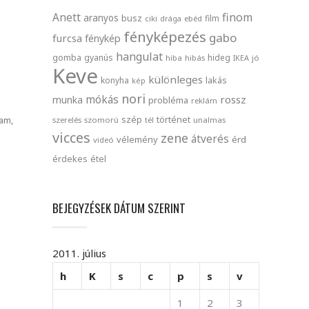
finom
Anett
aranyos
busz
film
ciki
drága
ebéd
fényképezés
gabo
furcsa
fénykép
hangulat
gomba
gyanús
hideg
hiba
hibás
IKEA
jó
Keve
különleges
lakás
konyha
kép
nori
mókás
rossz
munka
probléma
reklám
szép
történet
am,
szerelés
szomorú
tél
unalmas
vicces
zene
átverés
vélemény
érd
videó
érdekes
étel
BEJEGYZÉSEK DÁTUM SZERINT
2011. július
h
K
s
c
p
s
v
1
2
3