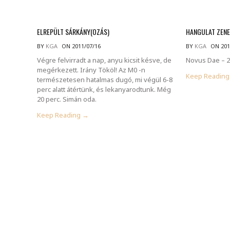
ELREPÜLT SÁRKÁNY(OZÁS)
HANGULAT ZEN
BY
KGA
ON 2011/07/16
BY
KGA
ON 201
Végre felvirradt a nap, anyu kicsit késve, de
Novus Dae – 2
megérkezett. Irány Tököl! Az M0 -n
Keep Readin
természetesen hatalmas dugó, mi végül 6-8
perc alatt átértünk, és lekanyarodtunk. Még
20 perc. Simán oda.
Keep Reading →