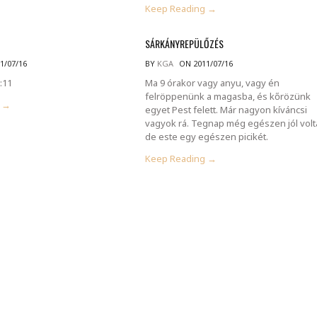
Keep Reading →
E
SÁRKÁNYREPÜLŐZÉS
1/07/16
BY
KGA
ON 2011/07/16
:11
Ma 9 órakor vagy anyu, vagy én
felröppenünk a magasba, és kőrözünk
g →
egyet Pest felett. Már nagyon kíváncsi
vagyok rá. Tegnap még egészen jól volt
de este egy egészen picikét.
Keep Reading →