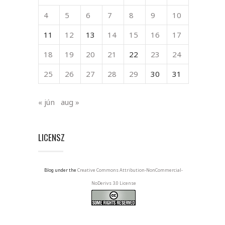
4
5
6
7
8
9
10
11
12
13
14
15
16
17
18
19
20
21
22
23
24
25
26
27
28
29
30
31
« jún
aug »
LICENSZ
Blog under the
Creative Commons Attribution-NonCommercial-
NoDerivs 3.0 License