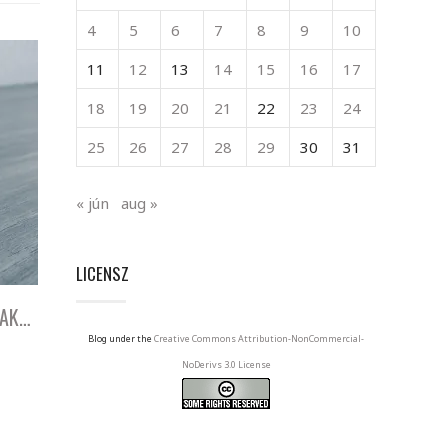
4
5
6
7
8
9
10
11
12
13
14
15
16
17
18
19
20
21
22
23
24
25
26
27
28
29
30
31
« jún
aug »
LICENSZ
SAK…
Blog under the
Creative Commons Attribution-NonCommercial-
NoDerivs 3.0 License