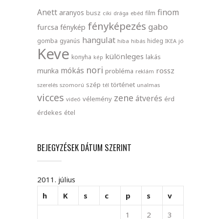
finom
Anett
aranyos
busz
film
ciki
drága
ebéd
fényképezés
gabo
furcsa
fénykép
hangulat
gomba
gyanús
hideg
hiba
hibás
IKEA
jó
Keve
különleges
lakás
konyha
kép
nori
mókás
rossz
munka
probléma
reklám
szép
történet
szerelés
szomorú
tél
unalmas
vicces
zene
átverés
vélemény
érd
videó
érdekes
étel
BEJEGYZÉSEK DÁTUM SZERINT
2011. július
h
K
s
c
p
s
v
1
2
3