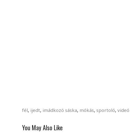
fél
,
ijedt
,
imádkozó sáska
,
mókás
,
sportoló
,
videó
You May Also Like