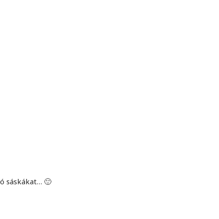
MINDENNAPI GONDOLATMORZSÁK
Képek-, gondolatok-, és minden más!
ó sáskákat… 🙂