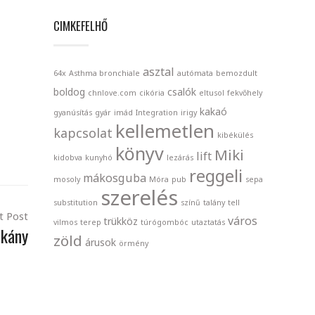
CIMKEFELHŐ
asztal
64x
Asthma bronchiale
autómata
bemozdult
boldog
csalók
chnlove.com
cikória
eltusol
fekvőhely
kakaó
gyanúsítás
gyár
imád
Integration
irigy
kellemetlen
kapcsolat
kibékülés
könyv
Miki
lift
kidobva
kunyhó
lezárás
reggeli
mákosguba
mosoly
Móra
pub
sepa
szerelés
substitution
színű
talány
tell
t Post
város
trükköz
vilmos
terep
túrógombóc
utaztatás
rkány
zöld
árusok
örmény