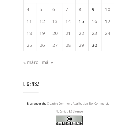
4
5
6
7
8
9
10
11
12
13
14
15
16
17
18
19
20
21
22
23
24
25
26
27
28
29
30
« márc
máj »
LICENSZ
Blog under the
Creative Commons Attribution-NonCommercial-
NoDerivs 3.0 License