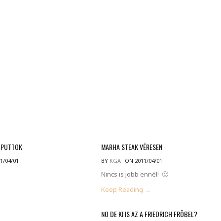
MINDENNAPI GONDOLATMORZSÁK
Képek-, gondolatok-, és minden más!
T PUTTOK
MARHA STEAK VÉRESEN
1/04/01
BY
KGA
ON 2011/04/01
Nincs is jobb ennél! 🙂
Keep Reading →
NO DE KI IS AZ A FRIEDRICH FRÖBEL?