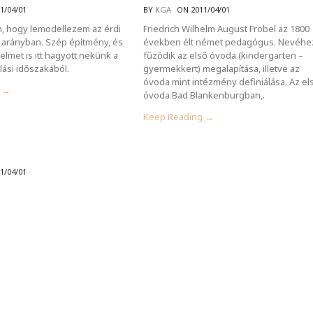
1/04/01
BY
KGA
ON 2011/04/01
, hogy lemodellezem az érdi
Friedrich Wilhelm August Fröbel az 1800
0 arányban. Szép építmény, és
években élt német pedagógus. Nevéhe
nelmet is itt hagyott nekünk a
fűződik az első óvoda (kindergarten –
lási időszakából.
gyermekkert) megalapítása, illetve az
óvoda mint intézmény definiálása. Az el
g →
óvoda Bad Blankenburgban,.
Keep Reading →
1/04/01