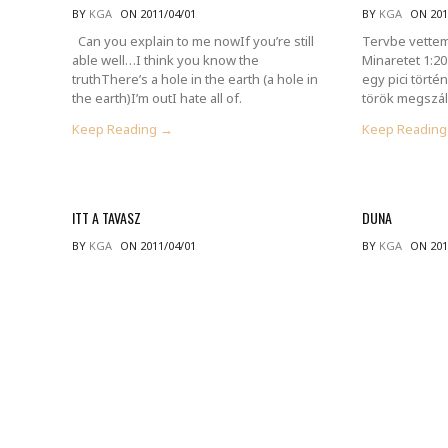
BY
KGA
ON 2011/04/01
BY
KGA
ON 201
Can you explain to me nowIf you’re still
Tervbe vettem
able well…I think you know the
Minaretet 1:2
truthThere’s a hole in the earth (a hole in
egy pici törté
the earth)I’m outI hate all of.
török megszál
Keep Reading →
Keep Readin
ITT A TAVASZ
DUNA
BY
KGA
ON 2011/04/01
BY
KGA
ON 201