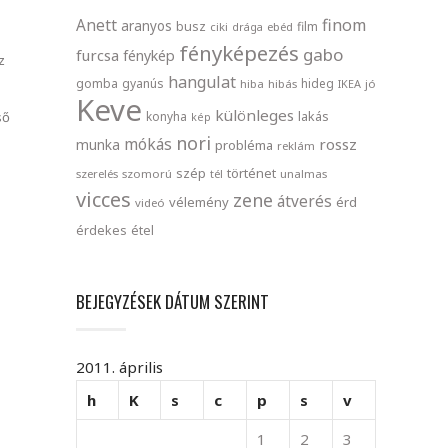
finom
Anett
aranyos
busz
film
ciki
drága
ebéd
fényképezés
gabo
furcsa
fénykép
z
hangulat
gomba
gyanús
hideg
hiba
hibás
IKEA
jó
Keve
különleges
lakás
konyha
ső
kép
nori
mókás
rossz
munka
probléma
reklám
szép
történet
szerelés
szomorú
tél
unalmas
vicces
zene
átverés
vélemény
érd
videó
érdekes
étel
BEJEGYZÉSEK DÁTUM SZERINT
2011. április
h
K
s
c
p
s
v
1
2
3