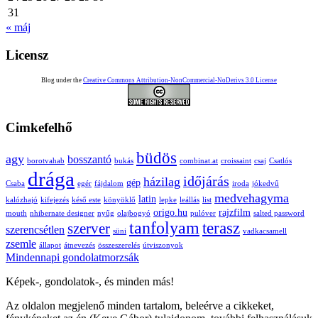
31
« máj
Licensz
Blog under the
Creative Commons Attribution-NonCommercial-NoDerivs 3.0 License
Cimkefelhő
büdös
agy
bosszantó
borotvahab
bukás
combinat.at
croissaint
csaj
Csatlós
drága
időjárás
házilag
gép
Csaba
egér
fájdalom
iroda
jókedvű
medvehagyma
latin
kalózhajó
kifejezés
késő este
könyöklő
lepke
leállás
list
origo.hu
rajzfilm
mouth
nhibernate designer
nyűg
olajbogyó
pulóver
salted password
tanfolyam
terasz
szerver
szerencsétlen
süni
vadkacsamell
zsemle
állapot
átnevezés
összeszerelés
útviszonyok
Mindennapi gondolatmorzsák
Képek-, gondolatok-, és minden más!
Az oldalon megjelenő minden tartalom, beleérve a cikkeket,