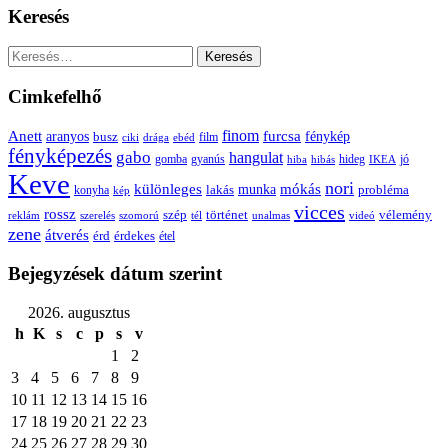
Keresés
Keresés:
Cimkefelhő
Anett
finom
furcsa
fénykép
aranyos
busz
film
ciki
drága
ebéd
fényképezés
gabo
hangulat
gomba
gyanús
hiba
hibás
hideg
IKEA
jó
Keve
nori
különleges
mókás
munka
probléma
lakás
konyha
kép
vicces
rossz
szép
vélemény
történet
reklám
szerelés
szomorú
tél
unalmas
videó
zene
átverés
érd
érdekes
étel
Bejegyzések dátum szerint
2026. augusztus
h
K
s
c
p
s
v
1
2
3
4
5
6
7
8
9
10
11
12
13
14
15
16
17
18
19
20
21
22
23
24
25
26
27
28
29
30