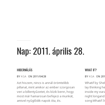
Nap:
2011. április 28.
HIBERNÁLÁS
WHAT IF?
BY
KGA
ON 2011/04/28
BY
KGA
ON 201
Azt hiszem, nincs is annál örömtelibb
Whatif by Shel 
pillanat, mint amikor az ember szorgosan
lay thinking 
veri a billentyűzetet, és bízik benn, hogy
inside my ear
most már hamarosan befejezi a munkát,
night longand
amivel nyűglődik napok óta, és.
song:Whatif I