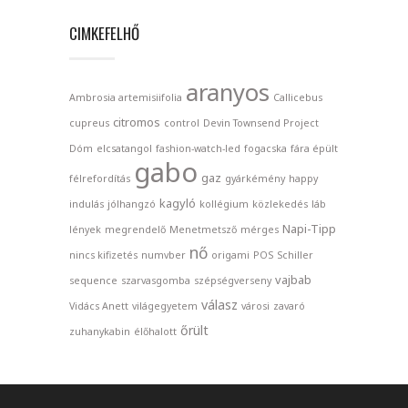
CIMKEFELHŐ
aranyos
Ambrosia artemisiifolia
Callicebus
citromos
cupreus
control
Devin Townsend Project
Dóm
elcsatangol
fashion-watch-led
fogacska
fára épült
gabo
gaz
félrefordítás
gyárkémény
happy
kagyló
indulás
jólhangzó
kollégium
közlekedés
láb
Napi-Tipp
lények
megrendelő
Menetmetsző
mérges
nő
nincs kifizetés
numvber
origami
POS
Schiller
vajbab
sequence
szarvasgomba
szépségverseny
válasz
Vidács Anett
világegyetem
városi
zavaró
őrült
zuhanykabin
élőhalott