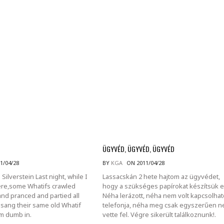
MINDENNAPI GONDOLATMORZSÁK
Képek-, gondolatok-, és minden más!
ÜGYVÉD, ÜGYVÉD, ÜGYVÉD
1/04/28
BY
KGA
ON 2011/04/28
Silverstein Last night, while I
Lassacskán 2 hete hajtom az ügyvédet,
here,some Whatifs crawled
hogy a szükséges papírokat készítsük el
and pranced and partied all
Néha lerázott, néha nem volt kapcsolhat
 sang their same old Whatif
telefonja, néha meg csak egyszerűen 
’m dumb in.
vette fel. Végre sikerült találkoznunk!.