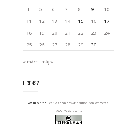
4
5
6
7
8
9
10
11
12
13
14
15
16
17
18
19
20
21
22
23
24
25
26
27
28
29
30
« márc
máj »
LICENSZ
Blog under the
Creative Commons Attribution-NonCommercial-
NoDerivs 3.0 License