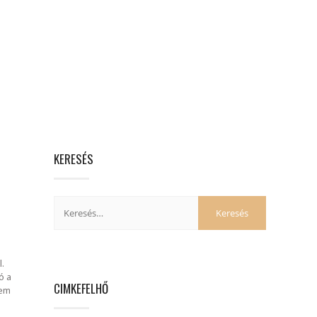
KERESÉS
.
ó a
CIMKEFELHŐ
nem