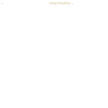
g →
Keep Reading →