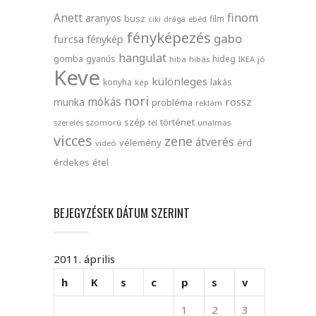
finom
Anett
aranyos
busz
film
ciki
drága
ebéd
fényképezés
gabo
furcsa
fénykép
hangulat
gomba
gyanús
hideg
hiba
hibás
IKEA
jó
Keve
különleges
lakás
konyha
kép
nori
mókás
rossz
munka
probléma
reklám
szép
történet
szerelés
szomorú
tél
unalmas
vicces
zene
átverés
vélemény
érd
videó
érdekes
étel
BEJEGYZÉSEK DÁTUM SZERINT
2011. április
h
K
s
c
p
s
v
1
2
3