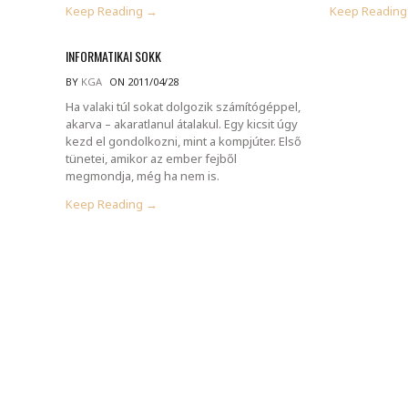
Keep Reading →
Keep Readin
INFORMATIKAI SOKK
BY
KGA
ON 2011/04/28
Ha valaki túl sokat dolgozik számítógéppel,
akarva – akaratlanul átalakul. Egy kicsit úgy
kezd el gondolkozni, mint a kompjúter. Első
tünetei, amikor az ember fejből
megmondja, még ha nem is.
Keep Reading →